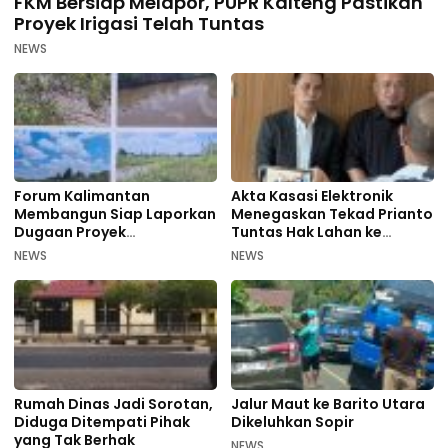
FKM Bersiap Melapor, PUPR Kalteng Pastikan
Proyek Irigasi Telah Tuntas
NEWS
Forum Kalimantan
Akta Kasasi Elektronik
Membangun Siap Laporkan
Menegaskan Tekad Prianto
Dugaan Proyek
Tuntas Hak Lahan ke
Bermasalah PUPR Kalteng
Mahkamah Agung
NEWS
NEWS
Rumah Dinas Jadi Sorotan,
Jalur Maut ke Barito Utara
Diduga Ditempati Pihak
Dikeluhkan Sopir
yang Tak Berhak
NEWS