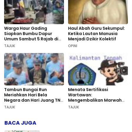
Warga Haur Gading
Haul Abah Guru Sekumpul:
Siapkan Bumbu Dapur
Ketika Lautan Manusia
Umum Sambut 5 Rajab di
Menjadi Dzikir Kolektif
Sekumpul
TAJUK
OPINI
Tambun Bungai Run
Menata Sertifikasi
Meriahkan Hari Bela
Wartawan:
Negara dan Hari Juang TNI
Mengembalikan Marwah
AD di Palangka Raya
Pers dan Keadilan
TAJUK
TAJUK
Kompetensi
BACA JUGA