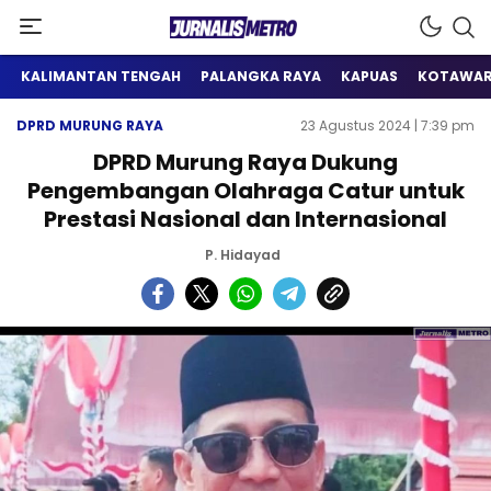
Satu Wadah Informasi
Jurnalis Metro
KALIMANTAN TENGAH
PALANGKA RAYA
KAPUAS
KOTAWAR
DPRD MURUNG RAYA
23 Agustus 2024 | 7:39 pm
DPRD Murung Raya Dukung
Pengembangan Olahraga Catur untuk
Prestasi Nasional dan Internasional
P. Hidayad