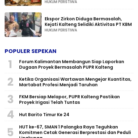
HUKUM PERISTIWA
Ekspor Zirkon Diduga Bermasalah,
Kejati Kalteng Selidiki Aktivitas PT KBM
HUKUM PERISTIWA
POPULER SEPEKAN
1
Forum Kalimantan Membangun Siap Laporkan
Dugaan Proyek Bermasalah PUPR Kalteng
2
Ketika Organisasi Wartawan Mengejar Kuantitas,
Martabat Profesi Menjadi Taruhan
3
FKM Bersiap Melapor, PUPR Kalteng Pastikan
Proyek Irigasi Telah Tuntas
4
Hut Barito Timur Ke 24
HUT ke-67, SMAN 1 Palangka Raya Teguhkan
5
Komitmen Cetak Generasi Berprestasi dan Peduli
Lingkunga