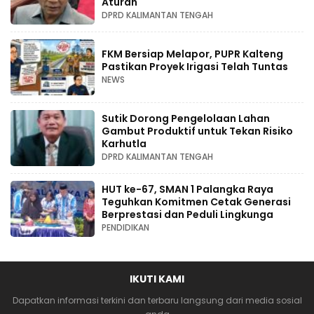
Aturan
DPRD KALIMANTAN TENGAH
FKM Bersiap Melapor, PUPR Kalteng
Pastikan Proyek Irigasi Telah Tuntas
NEWS
Sutik Dorong Pengelolaan Lahan
Gambut Produktif untuk Tekan Risiko
Karhutla
DPRD KALIMANTAN TENGAH
HUT ke-67, SMAN 1 Palangka Raya
Teguhkan Komitmen Cetak Generasi
Berprestasi dan Peduli Lingkunga
PENDIDIKAN
IKUTI KAMI
Dapatkan informasi terkini dan terbaru langsung dari media sosial