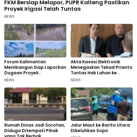
FKM Bersiap Melapor, PUPR Kalteng Pastikan
Proyek Irigasi Telah Tuntas
NEWS
Forum Kalimantan
Akta Kasasi Elektronik
Membangun Siap Laporkan
Menegaskan Tekad Prianto
Dugaan Proyek
Tuntas Hak Lahan ke
Bermasalah PUPR Kalteng
Mahkamah Agung
NEWS
NEWS
Rumah Dinas Jadi Sorotan,
Jalur Maut ke Barito Utara
Diduga Ditempati Pihak
Dikeluhkan Sopir
yang Tak Berhak