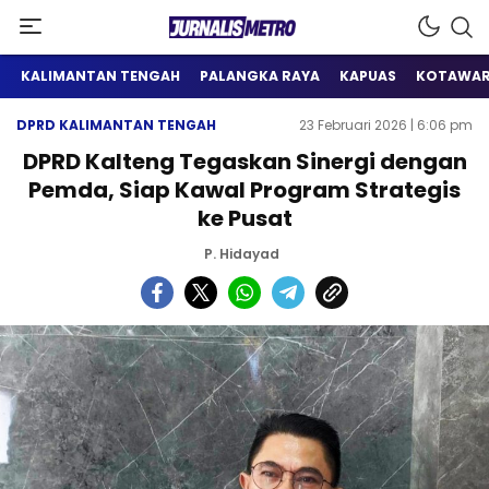
Satu Wadah Informasi
Jurnalis Metro
KALIMANTAN TENGAH
PALANGKA RAYA
KAPUAS
KOTAWAR
DPRD KALIMANTAN TENGAH
23 Februari 2026 | 6:06 pm
DPRD Kalteng Tegaskan Sinergi dengan
Pemda, Siap Kawal Program Strategis
ke Pusat
P. Hidayad