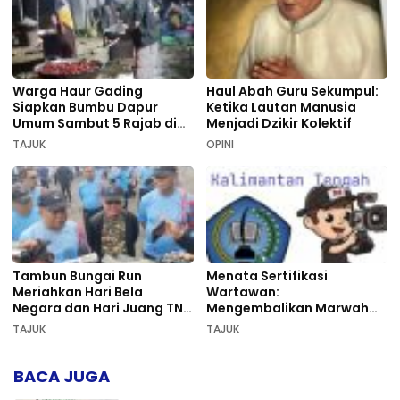
Warga Haur Gading
Haul Abah Guru Sekumpul:
Siapkan Bumbu Dapur
Ketika Lautan Manusia
Umum Sambut 5 Rajab di
Menjadi Dzikir Kolektif
Sekumpul
TAJUK
OPINI
Tambun Bungai Run
Menata Sertifikasi
Meriahkan Hari Bela
Wartawan:
Negara dan Hari Juang TNI
Mengembalikan Marwah
AD di Palangka Raya
Pers dan Keadilan
TAJUK
TAJUK
Kompetensi
BACA JUGA