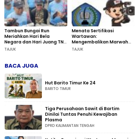
Tambun Bungai Run
Menata Sertifikasi
Meriahkan Hari Bela
Wartawan:
Negara dan Hari Juang TNI
Mengembalikan Marwah
AD di Palangka Raya
Pers dan Keadilan
TAJUK
TAJUK
Kompetensi
BACA JUGA
Hut Barito Timur Ke 24
BARITO TIMUR
Tiga Perusahaan Sawit di Bartim
Dinilai Tuntas Penuhi Kewajiban
Plasma
DPRD KALIMANTAN TENGAH