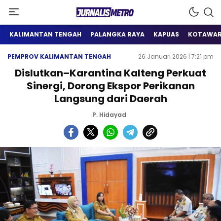
Satu Wadah Informasi
Jurnalis Metro
KALIMANTAN TENGAH
PALANGKA RAYA
KAPUAS
KOTAWAR
PEMPROV KALIMANTAN TENGAH
26 Januari 2026 | 7:21 pm
Dislutkan–Karantina Kalteng Perkuat
Sinergi, Dorong Ekspor Perikanan
Langsung dari Daerah
P. Hidayad