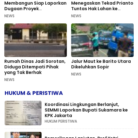
Membangun Siap Laporkan
Menegaskan Tekad Prianto
Dugaan Proyek
Tuntas Hak Lahan ke
Bermasalah PUPR Kalteng
Mahkamah Agung
NEWS
NEWS
Rumah Dinas Jadi Sorotan,
Jalur Maut ke Barito Utara
Diduga Ditempati Pihak
Dikeluhkan Sopir
yang Tak Berhak
NEWS
NEWS
HUKUM & PERISTIWA
Koordinasi Lingkungan Berlanjut,
SEMMI Laporkan Bupati Sukamara ke
KPK Jakarta
HUKUM PERISTIWA