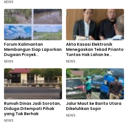
NEWS
Forum Kalimantan
Akta Kasasi Elektronik
Membangun Siap Laporkan
Menegaskan Tekad Prianto
Dugaan Proyek
Tuntas Hak Lahan ke
Bermasalah PUPR Kalteng
Mahkamah Agung
NEWS
NEWS
Rumah Dinas Jadi Sorotan,
Jalur Maut ke Barito Utara
Diduga Ditempati Pihak
Dikeluhkan Sopir
yang Tak Berhak
NEWS
NEWS