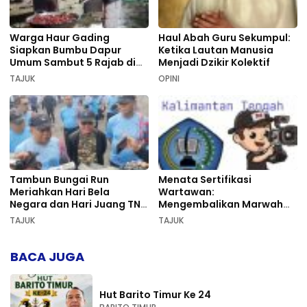
Warga Haur Gading
Haul Abah Guru Sekumpul:
Siapkan Bumbu Dapur
Ketika Lautan Manusia
Umum Sambut 5 Rajab di
Menjadi Dzikir Kolektif
Sekumpul
TAJUK
OPINI
Tambun Bungai Run
Menata Sertifikasi
Meriahkan Hari Bela
Wartawan:
Negara dan Hari Juang TNI
Mengembalikan Marwah
AD di Palangka Raya
Pers dan Keadilan
TAJUK
TAJUK
Kompetensi
BACA JUGA
Hut Barito Timur Ke 24