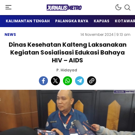
Satu Wadah Informasi
Jurnalis Metro
KALIMANTAN TENGAH
PALANGKA RAYA
KAPUAS
KOTAWAR
NEWS
14 November 2024 | 9:13 am
Dinas Kesehatan Kalteng Laksanakan
Kegiatan Sosialisasi Edukasi Bahaya
HIV – AIDS
P. Hidayad