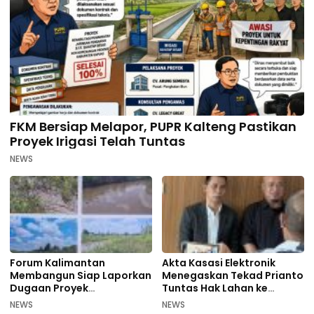
FKM Bersiap Melapor, PUPR Kalteng Pastikan
Proyek Irigasi Telah Tuntas
NEWS
Forum Kalimantan
Akta Kasasi Elektronik
Membangun Siap Laporkan
Menegaskan Tekad Prianto
Dugaan Proyek
Tuntas Hak Lahan ke
Bermasalah PUPR Kalteng
Mahkamah Agung
NEWS
NEWS