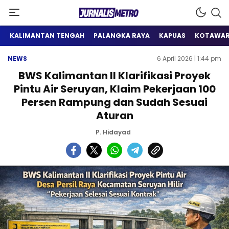
Satu Wadah Informasi
Jurnalis Metro
KALIMANTAN TENGAH
PALANGKA RAYA
KAPUAS
KOTAWAR
NEWS
6 April 2026 | 1:44 pm
BWS Kalimantan II Klarifikasi Proyek
Pintu Air Seruyan, Klaim Pekerjaan 100
Persen Rampung dan Sudah Sesuai
Aturan
P. Hidayad