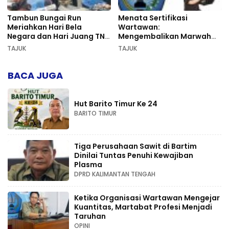
Tambun Bungai Run
Menata Sertifikasi
Meriahkan Hari Bela
Wartawan:
Negara dan Hari Juang TNI
Mengembalikan Marwah
AD di Palangka Raya
Pers dan Keadilan
TAJUK
TAJUK
Kompetensi
BACA JUGA
Hut Barito Timur Ke 24
BARITO TIMUR
Tiga Perusahaan Sawit di Bartim
Dinilai Tuntas Penuhi Kewajiban
Plasma
DPRD KALIMANTAN TENGAH
Ketika Organisasi Wartawan Mengejar
Kuantitas, Martabat Profesi Menjadi
Taruhan
OPINI