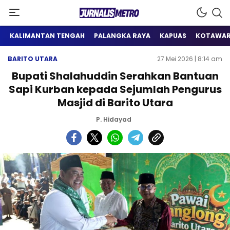
Satu Wadah Informasi
Jurnalis Metro
KALIMANTAN TENGAH
PALANGKA RAYA
KAPUAS
KOTAWAR
BARITO UTARA
27 Mei 2026 | 8:14 am
Bupati Shalahuddin Serahkan Bantuan
Sapi Kurban kepada Sejumlah Pengurus
Masjid di Barito Utara
P. Hidayad