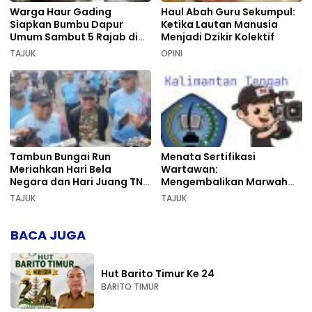
Warga Haur Gading
Haul Abah Guru Sekumpul:
Siapkan Bumbu Dapur
Ketika Lautan Manusia
Umum Sambut 5 Rajab di
Menjadi Dzikir Kolektif
Sekumpul
TAJUK
OPINI
Tambun Bungai Run
Menata Sertifikasi
Meriahkan Hari Bela
Wartawan:
Negara dan Hari Juang TNI
Mengembalikan Marwah
AD di Palangka Raya
Pers dan Keadilan
TAJUK
TAJUK
Kompetensi
BACA JUGA
Hut Barito Timur Ke 24
BARITO TIMUR