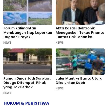
Forum Kalimantan
Akta Kasasi Elektronik
Membangun Siap Laporkan
Menegaskan Tekad Prianto
Dugaan Proyek
Tuntas Hak Lahan ke
Bermasalah PUPR Kalteng
Mahkamah Agung
NEWS
NEWS
Rumah Dinas Jadi Sorotan,
Jalur Maut ke Barito Utara
Diduga Ditempati Pihak
Dikeluhkan Sopir
yang Tak Berhak
NEWS
NEWS
HUKUM & PERISTIWA