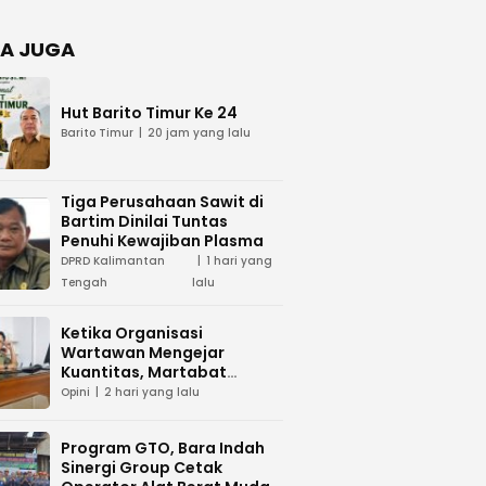
Negara
dan Hari
Juang TNI
A JUGA
AD di
Palangka
Raya
Hut Barito Timur Ke 24
Barito Timur
20 jam yang lalu
Tiga Perusahaan Sawit di
Bartim Dinilai Tuntas
Penuhi Kewajiban Plasma
DPRD Kalimantan
1 hari yang
Tengah
lalu
Ketika Organisasi
Wartawan Mengejar
Kuantitas, Martabat
Profesi Menjadi Taruhan
Opini
2 hari yang lalu
Program GTO, Bara Indah
Sinergi Group Cetak