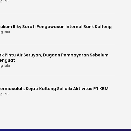
g lalu
Hukum Riky Soroti Pengawasan Internal Bank Kalteng
g lalu
k Pintu Air Seruyan, Dugaan Pembayaran Sebelum
enguat
g lalu
ermasalah, Kejati Kalteng Selidiki Aktivitas PT KBM
g lalu