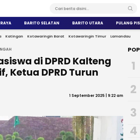
 RAYA
BARITO SELATAN
BARITO UTARA
PULANG PI
a
Katingan
Kotawaringin Barat
Kotawaringin Timur
Lamandau
POP
ENGAH
siswa di DPRD Kalteng
1
if, Ketua DPRD Turun
2
1 September 2025 | 9:22 am
3
4