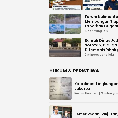
Forum Kalimant
Membangun Sia
Laporkan Dugaa
Proyek Bermasal
4 hari yang lalu
PUPR Kalteng
Rumah Dinas Jad
Sorotan, Diduga
Ditempati Pihak
Tak Berhak
2 minggu yang lalu
HUKUM & PERISTIWA
Koordinasi Lingkungan
Jakarta
Hukum Peristiwa
3 bulan yan
Pemeriksaan Lanjutan, 