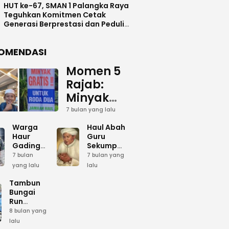
HUT ke-67, SMAN 1 Palangka Raya
Teguhkan Komitmen Cetak
Generasi Berprestasi dan Peduli
Lingkunga
OMENDASI
Momen 5
Rajab:
Minyak
Gratis
7 bulan yang lalu
dan Cinta
Warga
Haul Abah
yang
Haur
Guru
Gading
Sekumpul:
Terus
Siapkan
Ketika
7 bulan
7 bulan yang
Mengalir
Bumbu
Lautan
yang lalu
lalu
Dapur
Manusia
untuk
Umum
Menjadi
Tambun
Abah
Sambut 5
Dzikir
Bungai
Rajab di
Kolektif
Run
Guru
Sekumpul
Meriahkan
8 bulan yang
Sekumpul
Hari Bela
lalu