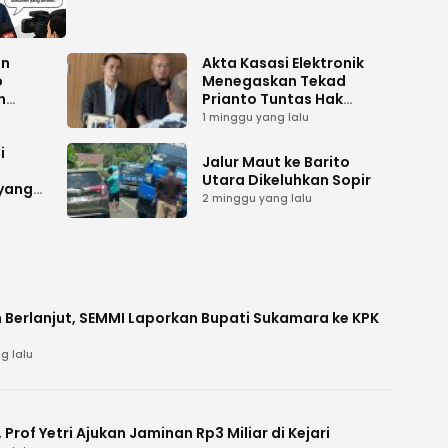
an
Akta Kasasi Elektronik
p
Menegaskan Tekad
n
Prianto Tuntas Hak
ah
Lahan ke Mahkamah
1 minggu yang lalu
Agung
i
Jalur Maut ke Barito
Utara Dikeluhkan Sopir
 yang
2 minggu yang lalu
 Berlanjut, SEMMI Laporkan Bupati Sukamara ke KPK
g lalu
Prof Yetri Ajukan Jaminan Rp3 Miliar di Kejari