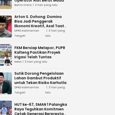
Operator Alat Berat Muda
Barito Utara
2 hari yang lalu
Arton S. Dohong: Domino
Bisa Jadi Penggerak
Ekonomi Kreatif, Asal Taat
Aturan
DPRD Kalimantan
3 hari yang
Tengah
lalu
FKM Bersiap Melapor, PUPR
Kalteng Pastikan Proyek
Irigasi Telah Tuntas
News
3 hari yang lalu
Sutik Dorong Pengelolaan
Lahan Gambut Produktif
untuk Tekan Risiko Karhutla
DPRD Kalimantan
3 hari yang
Tengah
lalu
HUT ke-67, SMAN 1 Palangka
Raya Teguhkan Komitmen
Cetak Generasi Berprestasi