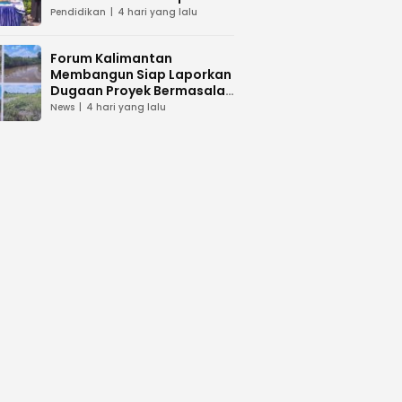
dan Peduli Lingkunga
Pendidikan
4 hari yang lalu
Forum Kalimantan
Membangun Siap Laporkan
Dugaan Proyek Bermasalah
PUPR Kalteng
News
4 hari yang lalu