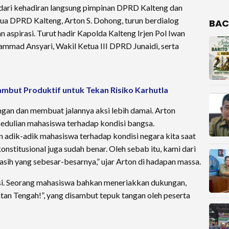
s dari kehadiran langsung pimpinan DPRD Kalteng dan
tua DPRD Kalteng, Arton S. Dohong, turun berdialog
BAC
spirasi. Turut hadir Kapolda Kalteng Irjen Pol Iwan
mmad Ansyari, Wakil Ketua III DPRD Junaidi, serta
mbut Produktif untuk Tekan Risiko Karhutla
gan dan membuat jalannya aksi lebih damai. Arton
edulian mahasiswa terhadap kondisi bangsa.
n adik-adik mahasiswa terhadap kondisi negara kita saat
konstitusional juga sudah benar. Oleh sebab itu, kami dari
ih yang sebesar-besarnya,” ujar Arton di hadapan massa.
ksi. Seorang mahasiswa bahkan meneriakkan dukungan,
an Tengah!”, yang disambut tepuk tangan oleh peserta