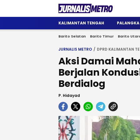
Jurnalis Metro
Satu Wadah Informasi
KALIMANTAN TENGAH
PALANGKA
Barito Selatan
Barito Timur
Barito Utar
JURNALIS METRO
DPRD KALIMANTAN T
Aksi Damai Maha
Berjalan Kondus
Berdialog
P. Hidayad