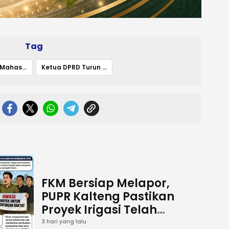
Tag
Aksi Damai Mahasiswa di DPRD Kalteng Berjalan Kondusif
Ketua DPRD Turun Berdialog
FKM Bersiap Melapor,
PUPR Kalteng Pastikan
Proyek Irigasi Telah
Tuntas
3 hari yang lalu