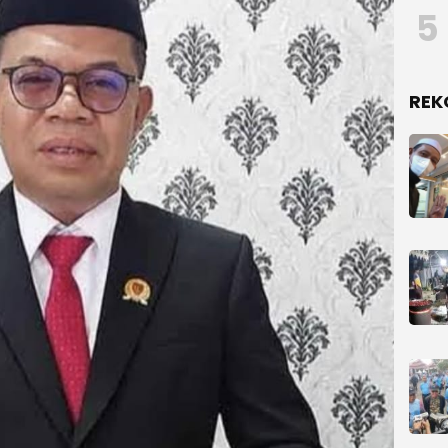
5
REK