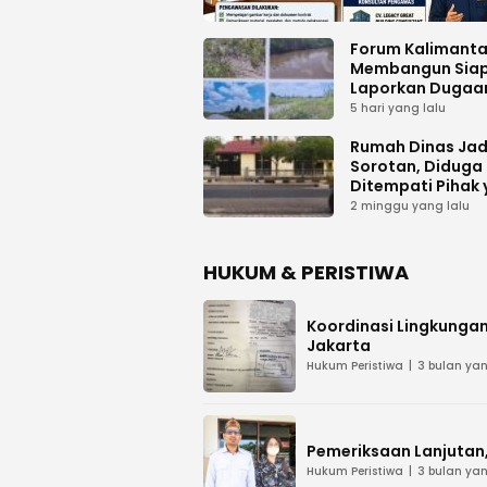
Forum Kalimant
Membangun Sia
Laporkan Dugaa
Proyek Bermasal
5 hari yang lalu
PUPR Kalteng
Rumah Dinas Jad
Sorotan, Diduga
Ditempati Pihak
Tak Berhak
2 minggu yang lalu
HUKUM & PERISTIWA
Koordinasi Lingkungan
Jakarta
Hukum Peristiwa
3 bulan yan
Pemeriksaan Lanjutan, 
Hukum Peristiwa
3 bulan yan