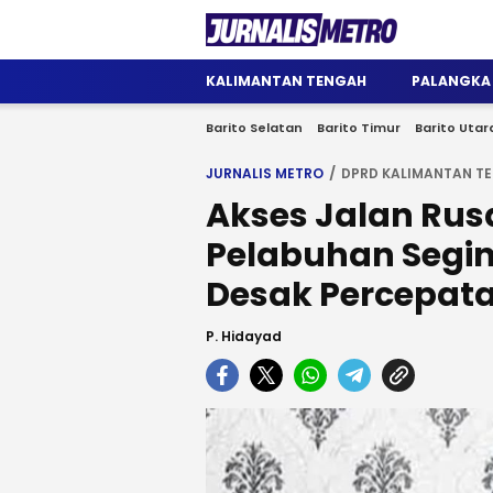
Jurnalis Metro
Satu Wadah Informasi
KALIMANTAN TENGAH
PALANGKA
Barito Selatan
Barito Timur
Barito Utar
JURNALIS METRO
DPRD KALIMANTAN T
Akses Jalan Rus
Pelabuhan Segin
Desak Percepat
P. Hidayad