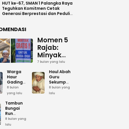
HUT ke-67, SMAN 1 Palangka Raya
Teguhkan Komitmen Cetak
Generasi Berprestasi dan Peduli
Lingkunga
OMENDASI
Momen 5
Rajab:
Minyak
Gratis
7 bulan yang lalu
dan Cinta
Warga
Haul Abah
yang
Haur
Guru
Gading
Sekumpul:
Terus
Siapkan
Ketika
8 bulan
8 bulan yang
Mengalir
Bumbu
Lautan
yang lalu
lalu
Dapur
Manusia
untuk
Umum
Menjadi
Tambun
Abah
Sambut 5
Dzikir
Bungai
Rajab di
Kolektif
Run
Guru
Sekumpul
Meriahkan
8 bulan yang
Sekumpul
Hari Bela
lalu