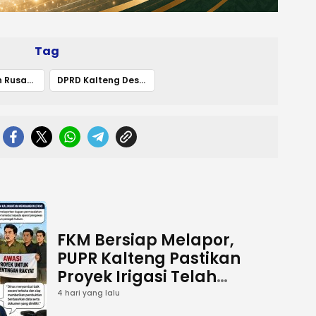
Tag
Akses Jalan Rusak Hambat Optimalisasi Pelabuhan Segintung
DPRD Kalteng Desak Percepatan Perbaikan
FKM Bersiap Melapor,
PUPR Kalteng Pastikan
Proyek Irigasi Telah
Tuntas
4 hari yang lalu