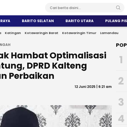
 RAYA
BARITO SELATAN
BARITO UTARA
PULANG PI
a
Katingan
Kotawaringin Barat
Kotawaringin Timur
Lamandau
POP
ENGAH
ak Hambat Optimalisasi
1
tung, DPRD Kalteng
an Perbaikan
2
12 Juni 2025 | 6:21 am
3
4