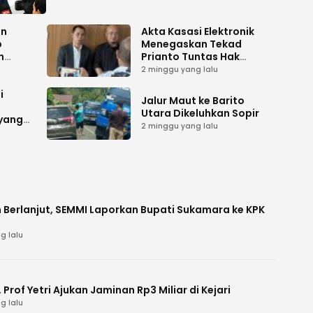
an
Akta Kasasi Elektronik
p
Menegaskan Tekad
n
Prianto Tuntas Hak
ah
Lahan ke Mahkamah
2 minggu yang lalu
Agung
i
Jalur Maut ke Barito
Utara Dikeluhkan Sopir
 yang
2 minggu yang lalu
 Berlanjut, SEMMI Laporkan Bupati Sukamara ke KPK
g lalu
Prof Yetri Ajukan Jaminan Rp3 Miliar di Kejari
g lalu