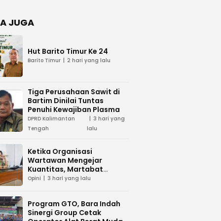
Negara
dan Hari
Juang TNI
A JUGA
AD di
Palangka
Raya
Hut Barito Timur Ke 24
Barito Timur
2 hari yang lalu
Tiga Perusahaan Sawit di
Bartim Dinilai Tuntas
Penuhi Kewajiban Plasma
DPRD Kalimantan
3 hari yang
Tengah
lalu
Ketika Organisasi
Wartawan Mengejar
Kuantitas, Martabat
Profesi Menjadi Taruhan
Opini
3 hari yang lalu
Program GTO, Bara Indah
Sinergi Group Cetak