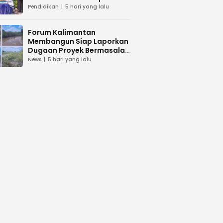
dan Peduli Lingkunga
Pendidikan
5 hari yang lalu
Forum Kalimantan
Membangun Siap Laporkan
Dugaan Proyek Bermasalah
PUPR Kalteng
News
5 hari yang lalu