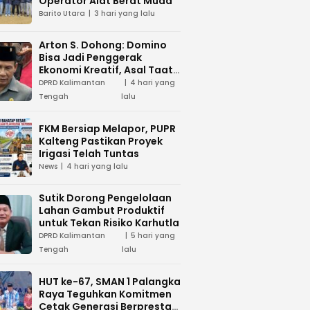
Operator Alat Berat Muda
Barito Utara
3 hari yang lalu
Arton S. Dohong: Domino
Bisa Jadi Penggerak
Ekonomi Kreatif, Asal Taat
Aturan
DPRD Kalimantan
4 hari yang
Tengah
lalu
FKM Bersiap Melapor, PUPR
Kalteng Pastikan Proyek
Irigasi Telah Tuntas
News
4 hari yang lalu
Sutik Dorong Pengelolaan
Lahan Gambut Produktif
untuk Tekan Risiko Karhutla
DPRD Kalimantan
5 hari yang
Tengah
lalu
HUT ke-67, SMAN 1 Palangka
Raya Teguhkan Komitmen
Cetak Generasi Berprestasi