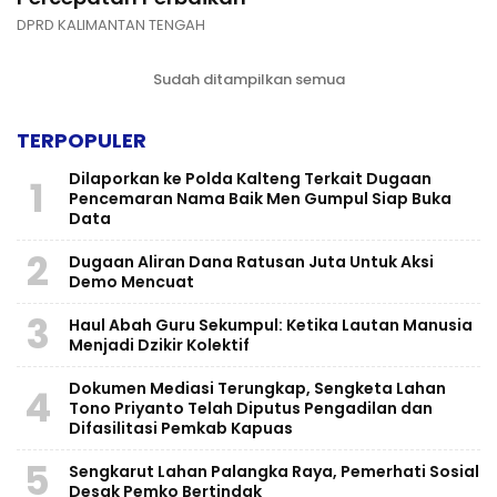
DPRD KALIMANTAN TENGAH
Sudah ditampilkan semua
TERPOPULER
Dilaporkan ke Polda Kalteng Terkait Dugaan
1
Pencemaran Nama Baik Men Gumpul Siap Buka
Data
2
Dugaan Aliran Dana Ratusan Juta Untuk Aksi
Demo Mencuat
3
Haul Abah Guru Sekumpul: Ketika Lautan Manusia
Menjadi Dzikir Kolektif
​Dokumen Mediasi Terungkap, Sengketa Lahan
4
Tono Priyanto Telah Diputus Pengadilan dan
Difasilitasi Pemkab Kapuas
5
Sengkarut Lahan Palangka Raya, Pemerhati Sosial
Desak Pemko Bertindak