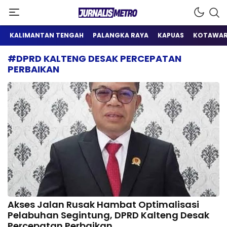
Satu Wadah Informasi
Jurnalis Metro
KALIMANTAN TENGAH
PALANGKA RAYA
KAPUAS
KOTAWAR
#DPRD KALTENG DESAK PERCEPATAN
PERBAIKAN
Akses Jalan Rusak Hambat Optimalisasi
Pelabuhan Segintung, DPRD Kalteng Desak
Percepatan Perbaikan