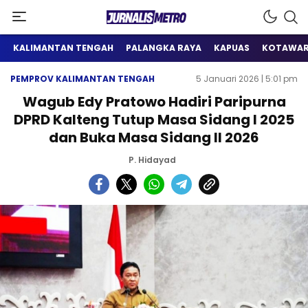
Satu Wadah Informasi
Jurnalis Metro
KALIMANTAN TENGAH
PALANGKA RAYA
KAPUAS
KOTAWAR
PEMPROV KALIMANTAN TENGAH
5 Januari 2026 | 5:01 pm
Wagub Edy Pratowo Hadiri Paripurna
DPRD Kalteng Tutup Masa Sidang I 2025
dan Buka Masa Sidang II 2026
P. Hidayad