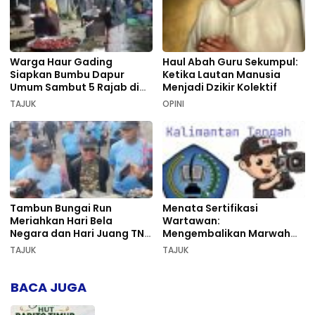
Warga Haur Gading
Haul Abah Guru Sekumpul:
Siapkan Bumbu Dapur
Ketika Lautan Manusia
Umum Sambut 5 Rajab di
Menjadi Dzikir Kolektif
Sekumpul
TAJUK
OPINI
Tambun Bungai Run
Menata Sertifikasi
Meriahkan Hari Bela
Wartawan:
Negara dan Hari Juang TNI
Mengembalikan Marwah
AD di Palangka Raya
Pers dan Keadilan
TAJUK
TAJUK
Kompetensi
BACA JUGA