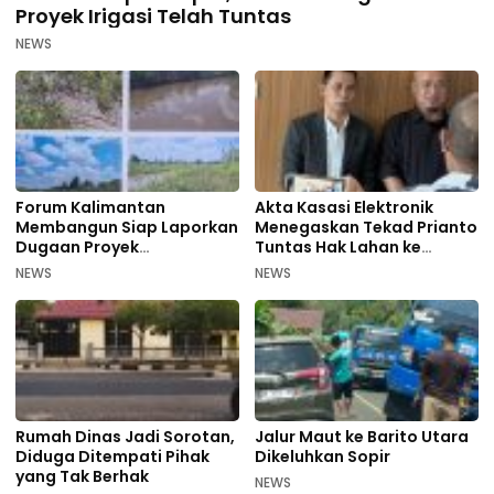
Proyek Irigasi Telah Tuntas
NEWS
Forum Kalimantan
Akta Kasasi Elektronik
Membangun Siap Laporkan
Menegaskan Tekad Prianto
Dugaan Proyek
Tuntas Hak Lahan ke
Bermasalah PUPR Kalteng
Mahkamah Agung
NEWS
NEWS
Rumah Dinas Jadi Sorotan,
Jalur Maut ke Barito Utara
Diduga Ditempati Pihak
Dikeluhkan Sopir
yang Tak Berhak
NEWS