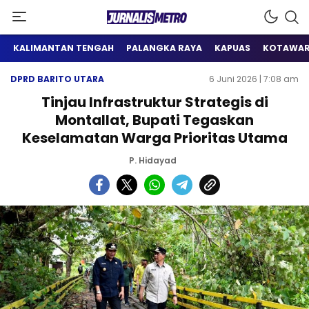
Satu Wadah Informasi
Jurnalis Metro
KALIMANTAN TENGAH
PALANGKA RAYA
KAPUAS
KOTAWAR
DPRD BARITO UTARA
6 Juni 2026 | 7:08 am
Tinjau Infrastruktur Strategis di
Montallat, Bupati Tegaskan
Keselamatan Warga Prioritas Utama
P. Hidayad