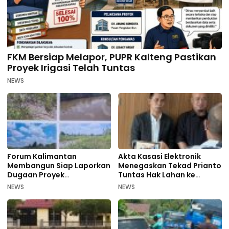
FKM Bersiap Melapor, PUPR Kalteng Pastikan
Proyek Irigasi Telah Tuntas
NEWS
Forum Kalimantan
Akta Kasasi Elektronik
Membangun Siap Laporkan
Menegaskan Tekad Prianto
Dugaan Proyek
Tuntas Hak Lahan ke
Bermasalah PUPR Kalteng
Mahkamah Agung
NEWS
NEWS