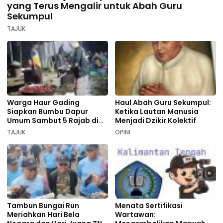
yang Terus Mengalir untuk Abah Guru
Sekumpul
TAJUK
Warga Haur Gading
Haul Abah Guru Sekumpul:
Siapkan Bumbu Dapur
Ketika Lautan Manusia
Umum Sambut 5 Rajab di
Menjadi Dzikir Kolektif
Sekumpul
TAJUK
OPINI
Tambun Bungai Run
Menata Sertifikasi
Meriahkan Hari Bela
Wartawan: