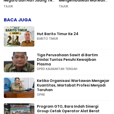
Negara dan Hari Juang TNI
Mengembalikan Marwah
AD di Palangka Raya
Pers dan Keadilan
TAJUK
TAJUK
Kompetensi
BACA JUGA
Hut Barito Timur Ke 24
BARITO TIMUR
Tiga Perusahaan Sawit di Bartim
Dinilai Tuntas Penuhi Kewajiban
Plasma
DPRD KALIMANTAN TENGAH
Ketika Organisasi Wartawan Mengejar
Kuantitas, Martabat Profesi Menjadi
Taruhan
OPINI
Program GTO, Bara Indah Sinergi
Group Cetak Operator Alat Berat