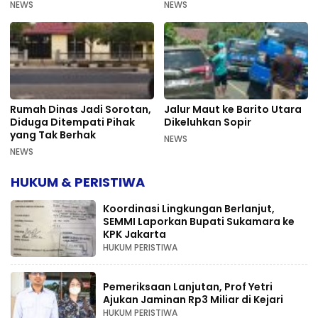
Bermasalah PUPR Kalteng
Mahkamah Agung
NEWS
NEWS
Rumah Dinas Jadi Sorotan,
Jalur Maut ke Barito Utara
Diduga Ditempati Pihak
Dikeluhkan Sopir
yang Tak Berhak
NEWS
NEWS
HUKUM & PERISTIWA
Koordinasi Lingkungan Berlanjut,
SEMMI Laporkan Bupati Sukamara ke
KPK Jakarta
HUKUM PERISTIWA
Pemeriksaan Lanjutan, Prof Yetri
Ajukan Jaminan Rp3 Miliar di Kejari
HUKUM PERISTIWA