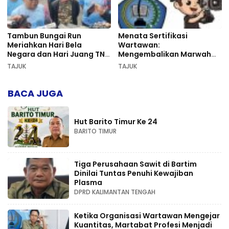
Tambun Bungai Run
Menata Sertifikasi
Meriahkan Hari Bela
Wartawan:
Negara dan Hari Juang TNI
Mengembalikan Marwah
AD di Palangka Raya
Pers dan Keadilan
TAJUK
TAJUK
Kompetensi
BACA JUGA
Hut Barito Timur Ke 24
BARITO TIMUR
Tiga Perusahaan Sawit di Bartim
Dinilai Tuntas Penuhi Kewajiban
Plasma
DPRD KALIMANTAN TENGAH
Ketika Organisasi Wartawan Mengejar
Kuantitas, Martabat Profesi Menjadi