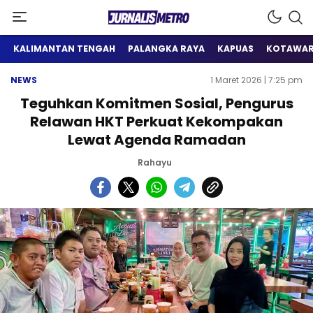
Satu Wadah Informasi
Jurnalis Metro
KALIMANTAN TENGAH
PALANGKA RAYA
KAPUAS
KOTAWAR
NEWS
1 Maret 2026 | 7:25 pm
Teguhkan Komitmen Sosial, Pengurus
Relawan HKT Perkuat Kekompakan
Lewat Agenda Ramadan
Rahayu