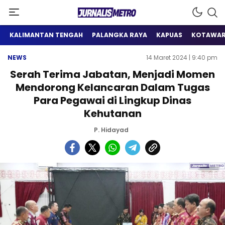
Satu Wadah Informasi
Jurnalis Metro
KALIMANTAN TENGAH
PALANGKA RAYA
KAPUAS
KOTAWAR
NEWS
14 Maret 2024 | 9:40 pm
Serah Terima Jabatan, Menjadi Momen
Mendorong Kelancaran Dalam Tugas
Para Pegawai di Lingkup Dinas
Kehutanan
P. Hidayad