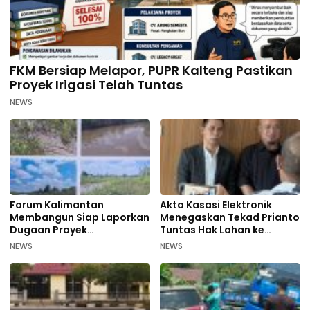
FKM Bersiap Melapor, PUPR Kalteng Pastikan
Proyek Irigasi Telah Tuntas
NEWS
Forum Kalimantan
Akta Kasasi Elektronik
Membangun Siap Laporkan
Menegaskan Tekad Prianto
Dugaan Proyek
Tuntas Hak Lahan ke
Bermasalah PUPR Kalteng
Mahkamah Agung
NEWS
NEWS