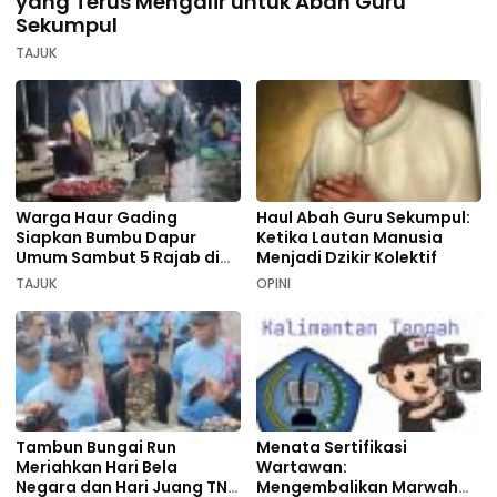
yang Terus Mengalir untuk Abah Guru
Sekumpul
TAJUK
Warga Haur Gading
Haul Abah Guru Sekumpul:
Siapkan Bumbu Dapur
Ketika Lautan Manusia
Umum Sambut 5 Rajab di
Menjadi Dzikir Kolektif
Sekumpul
TAJUK
OPINI
Tambun Bungai Run
Menata Sertifikasi
Meriahkan Hari Bela
Wartawan:
Negara dan Hari Juang TNI
Mengembalikan Marwah