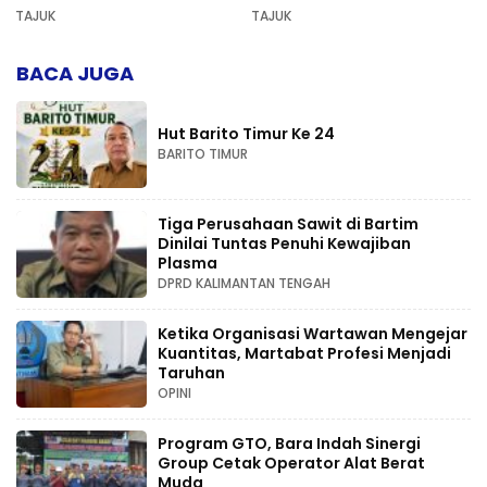
AD di Palangka Raya
Pers dan Keadilan
TAJUK
TAJUK
Kompetensi
BACA JUGA
Hut Barito Timur Ke 24
BARITO TIMUR
Tiga Perusahaan Sawit di Bartim
Dinilai Tuntas Penuhi Kewajiban
Plasma
DPRD KALIMANTAN TENGAH
Ketika Organisasi Wartawan Mengejar
Kuantitas, Martabat Profesi Menjadi
Taruhan
OPINI
Program GTO, Bara Indah Sinergi
Group Cetak Operator Alat Berat
Muda