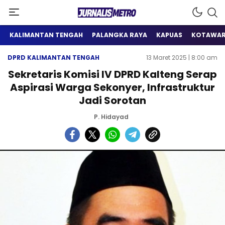
Satu Wadah Informasi
Jurnalis Metro
KALIMANTAN TENGAH
PALANGKA RAYA
KAPUAS
KOTAWAR
DPRD KALIMANTAN TENGAH
13 Maret 2025 | 8:00 am
Sekretaris Komisi IV DPRD Kalteng Serap
Aspirasi Warga Sekonyer, Infrastruktur
Jadi Sorotan
P. Hidayad