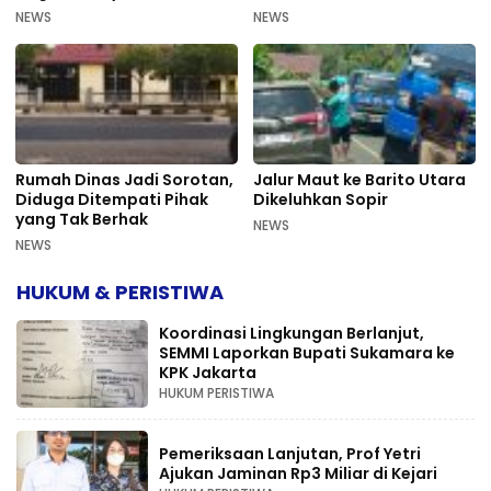
Bermasalah PUPR Kalteng
Mahkamah Agung
NEWS
NEWS
Rumah Dinas Jadi Sorotan,
Jalur Maut ke Barito Utara
Diduga Ditempati Pihak
Dikeluhkan Sopir
yang Tak Berhak
NEWS
NEWS
HUKUM & PERISTIWA
Koordinasi Lingkungan Berlanjut,
SEMMI Laporkan Bupati Sukamara ke
KPK Jakarta
HUKUM PERISTIWA
Pemeriksaan Lanjutan, Prof Yetri
Ajukan Jaminan Rp3 Miliar di Kejari