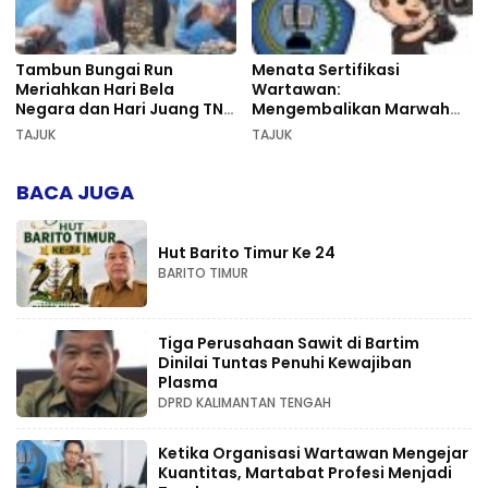
Tambun Bungai Run
Menata Sertifikasi
Meriahkan Hari Bela
Wartawan:
Negara dan Hari Juang TNI
Mengembalikan Marwah
AD di Palangka Raya
Pers dan Keadilan
TAJUK
TAJUK
Kompetensi
BACA JUGA
Hut Barito Timur Ke 24
BARITO TIMUR
Tiga Perusahaan Sawit di Bartim
Dinilai Tuntas Penuhi Kewajiban
Plasma
DPRD KALIMANTAN TENGAH
Ketika Organisasi Wartawan Mengejar
Kuantitas, Martabat Profesi Menjadi