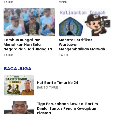
Sekumpul
TAJUK
OPINI
Tambun Bungai Run
Menata Sertifikasi
Meriahkan Hari Bela
Wartawan:
Negara dan Hari Juang TNI
Mengembalikan Marwah
AD di Palangka Raya
Pers dan Keadilan
TAJUK
TAJUK
Kompetensi
BACA JUGA
Hut Barito Timur Ke 24
BARITO TIMUR
Tiga Perusahaan Sawit di Bartim
Dinilai Tuntas Penuhi Kewajiban
Plasma