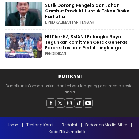
Sutik Dorong Pengelolaan Lahan
Gambut Produktif untuk Tekan Risiko
Karhutla
DPRD KALIMANTAN TENGAH
HUT ke-67, SMAN 1 Palangka Raya
Teguhkan Komitmen Cetak Generasi
Berprestasi dan Peduli Lingkunga
PENDIDIKAN
IKUTI KAMI
Dapatkan informasi terkini dan terbaru langsung dari media sosial
anda
Home
Tentang Kami
Redaksi
Pedoman Media Siber
Kode Etik Jurnalistik