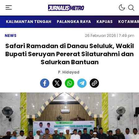
Satu Wadah Informasi
Jurnalis Metro
KALIMANTAN TENGAH
PALANGKA RAYA
KAPUAS
KOTAWAR
NEWS
26 Februari 2026 | 7:49 pm
Safari Ramadan di Danau Seluluk, Wakil
Bupati Seruyan Pererat Silaturahmi dan
Salurkan Bantuan
P. Hidayad