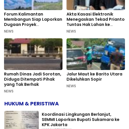
Forum Kalimantan
Akta Kasasi Elektronik
Membangun Siap Laporkan
Menegaskan Tekad Prianto
Dugaan Proyek
Tuntas Hak Lahan ke
Bermasalah PUPR Kalteng
Mahkamah Agung
NEWS
NEWS
Rumah Dinas Jadi Sorotan,
Jalur Maut ke Barito Utara
Diduga Ditempati Pihak
Dikeluhkan Sopir
yang Tak Berhak
NEWS
NEWS
HUKUM & PERISTIWA
Koordinasi Lingkungan Berlanjut,
SEMMI Laporkan Bupati Sukamara ke
KPK Jakarta