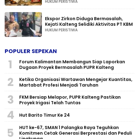
HUKUM PERISTIWA
Ekspor Zirkon Diduga Bermasalah,
Kejati Kalteng Selidiki Aktivitas PT KBM
HUKUM PERISTIWA
POPULER SEPEKAN
1
Forum Kalimantan Membangun Siap Laporkan
Dugaan Proyek Bermasalah PUPR Kalteng
2
Ketika Organisasi Wartawan Mengejar Kuantitas,
Martabat Profesi Menjadi Taruhan
3
FKM Bersiap Melapor, PUPR Kalteng Pastikan
Proyek Irigasi Telah Tuntas
4
Hut Barito Timur Ke 24
HUT ke-67, SMAN 1 Palangka Raya Teguhkan
5
Komitmen Cetak Generasi Berprestasi dan Peduli
Lingkunga