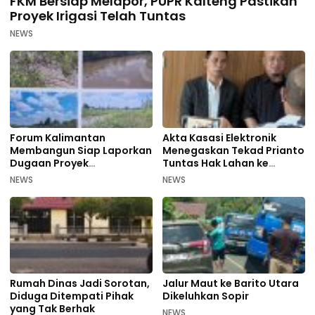
FKM Bersiap Melapor, PUPR Kalteng Pastikan
Proyek Irigasi Telah Tuntas
NEWS
Forum Kalimantan
Akta Kasasi Elektronik
Membangun Siap Laporkan
Menegaskan Tekad Prianto
Dugaan Proyek
Tuntas Hak Lahan ke
Bermasalah PUPR Kalteng
Mahkamah Agung
NEWS
NEWS
Rumah Dinas Jadi Sorotan,
Jalur Maut ke Barito Utara
Diduga Ditempati Pihak
Dikeluhkan Sopir
yang Tak Berhak
NEWS