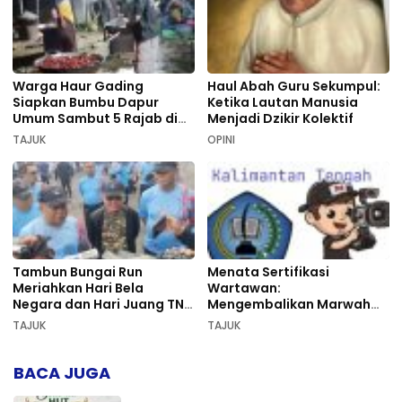
Warga Haur Gading
Haul Abah Guru Sekumpul:
Siapkan Bumbu Dapur
Ketika Lautan Manusia
Umum Sambut 5 Rajab di
Menjadi Dzikir Kolektif
Sekumpul
TAJUK
OPINI
Tambun Bungai Run
Menata Sertifikasi
Meriahkan Hari Bela
Wartawan:
Negara dan Hari Juang TNI
Mengembalikan Marwah
AD di Palangka Raya
Pers dan Keadilan
TAJUK
TAJUK
Kompetensi
BACA JUGA