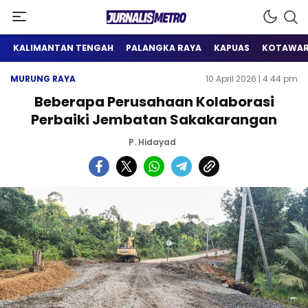
Satu Wadah Informasi
Jurnalis Metro
KALIMANTAN TENGAH
PALANGKA RAYA
KAPUAS
KOTAWAR
MURUNG RAYA
10 April 2026 | 4:44 pm
Beberapa Perusahaan Kolaborasi
Perbaiki Jembatan Sakakarangan
P. Hidayad