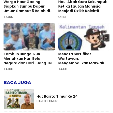
Warga Haur Gading
Haul Abah Guru Sekumpul:
Siapkan Bumbu Dapur
Ketika Lautan Manusia
Umum Sambut 5 Rajab di
Menjadi Dzikir Kolektif
Sekumpul
TAJUK
OPINI
Tambun Bungai Run
Menata Sertifikasi
Meriahkan Hari Bela
Wartawan:
Negara dan Hari Juang TNI
Mengembalikan Marwah
AD di Palangka Raya
Pers dan Keadilan
TAJUK
TAJUK
Kompetensi
BACA JUGA
Hut Barito Timur Ke 24
BARITO TIMUR