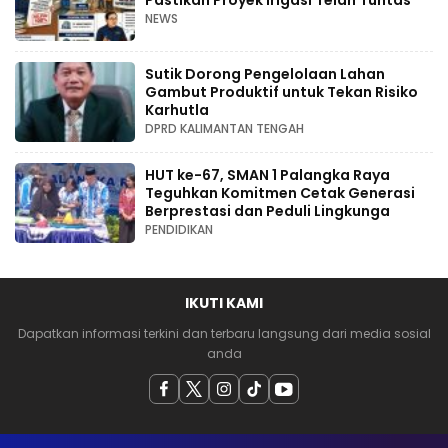
Pastikan Proyek Irigasi Telah Tuntas
NEWS
Sutik Dorong Pengelolaan Lahan
Gambut Produktif untuk Tekan Risiko
Karhutla
DPRD KALIMANTAN TENGAH
HUT ke-67, SMAN 1 Palangka Raya
Teguhkan Komitmen Cetak Generasi
Berprestasi dan Peduli Lingkunga
PENDIDIKAN
IKUTI KAMI
Dapatkan informasi terkini dan terbaru langsung dari media sosial
anda