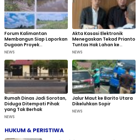
Forum Kalimantan
Akta Kasasi Elektronik
Membangun Siap Laporkan
Menegaskan Tekad Prianto
Dugaan Proyek
Tuntas Hak Lahan ke
Bermasalah PUPR Kalteng
Mahkamah Agung
NEWS
NEWS
Rumah Dinas Jadi Sorotan,
Jalur Maut ke Barito Utara
Diduga Ditempati Pihak
Dikeluhkan Sopir
yang Tak Berhak
NEWS
NEWS
HUKUM & PERISTIWA