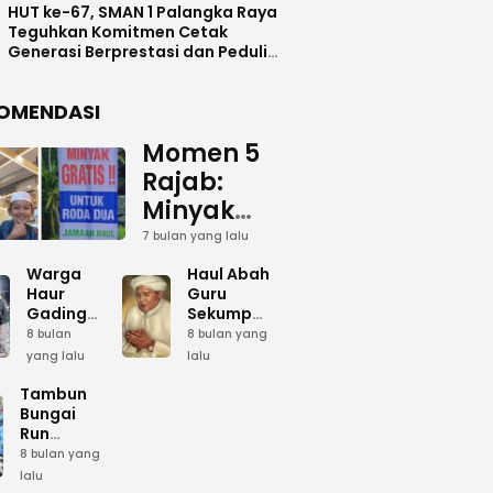
HUT ke-67, SMAN 1 Palangka Raya
Teguhkan Komitmen Cetak
Generasi Berprestasi dan Peduli
Lingkunga
OMENDASI
Momen 5
Rajab:
Minyak
Gratis
7 bulan yang lalu
dan Cinta
Warga
Haul Abah
yang
Haur
Guru
Gading
Sekumpul:
Terus
Siapkan
Ketika
8 bulan
8 bulan yang
Mengalir
Bumbu
Lautan
yang lalu
lalu
Dapur
Manusia
untuk
Umum
Menjadi
Tambun
Abah
Sambut 5
Dzikir
Bungai
Rajab di
Kolektif
Run
Guru
Sekumpul
Meriahkan
8 bulan yang
Sekumpul
Hari Bela
lalu