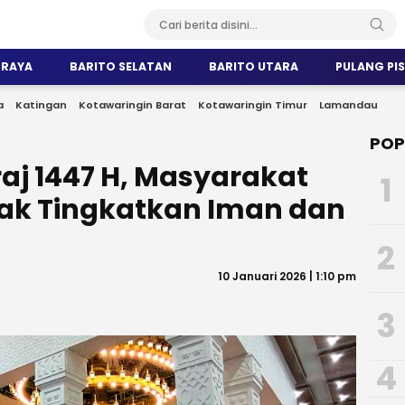
 RAYA
BARITO SELATAN
BARITO UTARA
PULANG PI
a
Katingan
Kotawaringin Barat
Kotawaringin Timur
Lamandau
POP
iraj 1447 H, Masyarakat
1
ajak Tingkatkan Iman dan
2
10 Januari 2026 | 1:10 pm
3
4