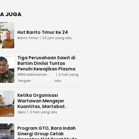
Negara
dan Hari
Juang TNI
A JUGA
AD di
Palangka
Raya
Hut Barito Timur Ke 24
Barito Timur
23 jam yang lalu
Tiga Perusahaan Sawit di
Bartim Dinilai Tuntas
Penuhi Kewajiban Plasma
DPRD Kalimantan
2 hari yang
Tengah
lalu
Ketika Organisasi
Wartawan Mengejar
Kuantitas, Martabat
Profesi Menjadi Taruhan
Opini
2 hari yang lalu
Program GTO, Bara Indah
Sinergi Group Cetak