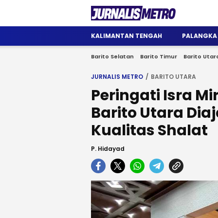
Jurnalis Metro
Satu Wadah Informasi
KALIMANTAN TENGAH
PALANGKA
Barito Selatan
Barito Timur
Barito Utar
JURNALIS METRO
BARITO UTARA
Peringati Isra M
Barito Utara Di
Kualitas Shalat
P. Hidayad