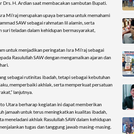
ar Drs. H. Ardian saat membacakan sambutan Bupati.
 Isra Mi’raj merupakan upaya bersama untuk memahami
mmad SAW sebagai rahmatan lil alamin, serta
n suri teladan dalam kehidupan bermasyarakat,
am untuk menjadikan peringatan Isra Mi’raj sebagai
pada Rasulullah SAW dengan mengamalkan ajaran dan
hari.
ng sebagai rutinitas ibadah, tetapi sebagai kebutuhan
aku, memperbaiki akhlak, serta memperkuat persatuan
akat,” lanjutnya.
to Utara berharap kegiatan ini dapat memberikan
uh jamaah untuk terus meningkatkan kualitas ibadah,
a meneladani akhlak Rasulullah SAW dalam kehidupan
menjalankan tugas dan tanggung jawab masing-masing.