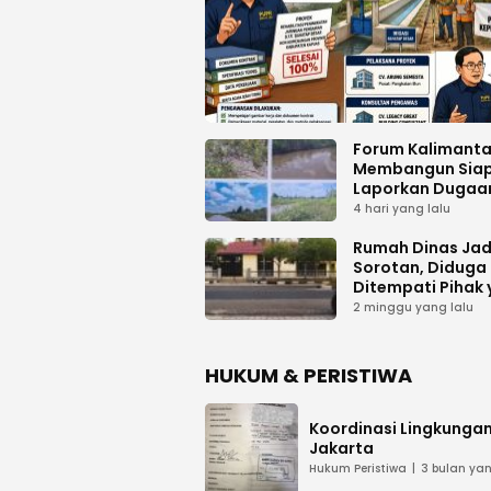
Forum Kalimant
Membangun Sia
Laporkan Dugaa
Proyek Bermasal
4 hari yang lalu
PUPR Kalteng
Rumah Dinas Jad
Sorotan, Diduga
Ditempati Pihak
Tak Berhak
2 minggu yang lalu
HUKUM & PERISTIWA
Koordinasi Lingkungan
Jakarta
Hukum Peristiwa
3 bulan yan