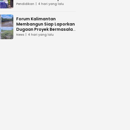
dan Peduli Lingkunga
Pendidikan
4 hari yang lalu
Forum Kalimantan
Membangun Siap Laporkan
Dugaan Proyek Bermasalah
PUPR Kalteng
News
4 hari yang lalu