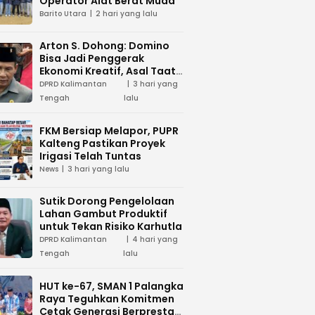
Operator Alat Berat Muda
Barito Utara
2 hari yang lalu
Arton S. Dohong: Domino
Bisa Jadi Penggerak
Ekonomi Kreatif, Asal Taat
Aturan
DPRD Kalimantan
3 hari yang
Tengah
lalu
FKM Bersiap Melapor, PUPR
Kalteng Pastikan Proyek
Irigasi Telah Tuntas
News
3 hari yang lalu
Sutik Dorong Pengelolaan
Lahan Gambut Produktif
untuk Tekan Risiko Karhutla
DPRD Kalimantan
4 hari yang
Tengah
lalu
HUT ke-67, SMAN 1 Palangka
Raya Teguhkan Komitmen
Cetak Generasi Berprestasi