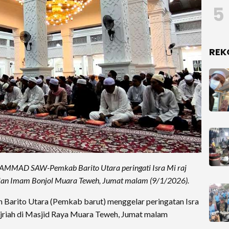
5
REK
AD SAW-Pemkab Barito Utara peringati Isra Mi raj
an Imam Bonjol Muara Teweh, Jumat malam (9/1/2026).
Barito Utara (Pemkab barut) menggelar peringatan Isra
iah di Masjid Raya Muara Teweh, Jumat malam