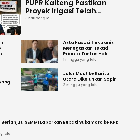
PUPR Kalteng Pastikan
Proyek Irigasi Telah
Tuntas
3 hari yang lalu
an
Akta Kasasi Elektronik
p
Menegaskan Tekad
n
Prianto Tuntas Hak
ah
Lahan ke Mahkamah
1 minggu yang lalu
Agung
i
Jalur Maut ke Barito
Utara Dikeluhkan Sopir
 yang
2 minggu yang lalu
 Berlanjut, SEMMI Laporkan Bupati Sukamara ke KPK
g lalu