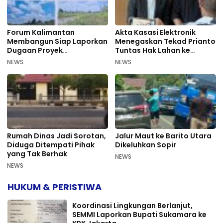
Forum Kalimantan
Akta Kasasi Elektronik
Membangun Siap Laporkan
Menegaskan Tekad Prianto
Dugaan Proyek
Tuntas Hak Lahan ke
Bermasalah PUPR Kalteng
Mahkamah Agung
NEWS
NEWS
Rumah Dinas Jadi Sorotan,
Jalur Maut ke Barito Utara
Diduga Ditempati Pihak
Dikeluhkan Sopir
yang Tak Berhak
NEWS
NEWS
HUKUM & PERISTIWA
Koordinasi Lingkungan Berlanjut,
SEMMI Laporkan Bupati Sukamara ke