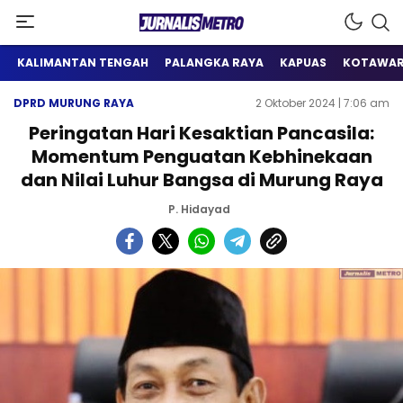
Satu Wadah Informasi
Jurnalis Metro
KALIMANTAN TENGAH
PALANGKA RAYA
KAPUAS
KOTAWAR
DPRD MURUNG RAYA
2 Oktober 2024 | 7:06 am
Peringatan Hari Kesaktian Pancasila:
Momentum Penguatan Kebhinekaan
dan Nilai Luhur Bangsa di Murung Raya
P. Hidayad