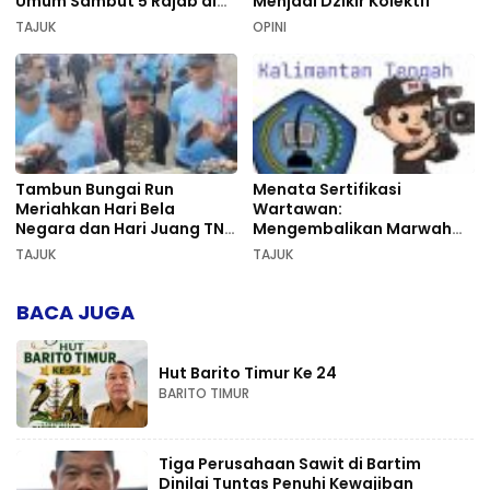
Umum Sambut 5 Rajab di
Menjadi Dzikir Kolektif
Sekumpul
TAJUK
OPINI
Tambun Bungai Run
Menata Sertifikasi
Meriahkan Hari Bela
Wartawan:
Negara dan Hari Juang TNI
Mengembalikan Marwah
AD di Palangka Raya
Pers dan Keadilan
TAJUK
TAJUK
Kompetensi
BACA JUGA
Hut Barito Timur Ke 24
BARITO TIMUR
Tiga Perusahaan Sawit di Bartim
Dinilai Tuntas Penuhi Kewajiban