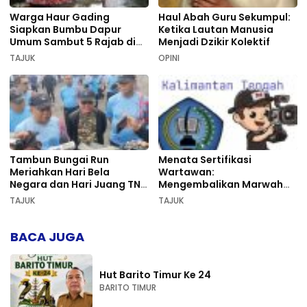
Warga Haur Gading
Haul Abah Guru Sekumpul:
Siapkan Bumbu Dapur
Ketika Lautan Manusia
Umum Sambut 5 Rajab di
Menjadi Dzikir Kolektif
Sekumpul
TAJUK
OPINI
Tambun Bungai Run
Menata Sertifikasi
Meriahkan Hari Bela
Wartawan:
Negara dan Hari Juang TNI
Mengembalikan Marwah
AD di Palangka Raya
Pers dan Keadilan
TAJUK
TAJUK
Kompetensi
BACA JUGA
Hut Barito Timur Ke 24
BARITO TIMUR