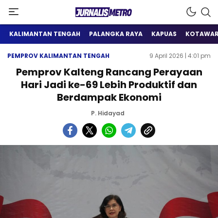
Satu Wadah Informasi
Jurnalis Metro
KALIMANTAN TENGAH
PALANGKA RAYA
KAPUAS
KOTAWAR
PEMPROV KALIMANTAN TENGAH
9 April 2026 | 4:01 pm
Pemprov Kalteng Rancang Perayaan
Hari Jadi ke-69 Lebih Produktif dan
Berdampak Ekonomi
P. Hidayad