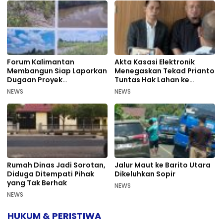
Forum Kalimantan
Akta Kasasi Elektronik
Membangun Siap Laporkan
Menegaskan Tekad Prianto
Dugaan Proyek
Tuntas Hak Lahan ke
Bermasalah PUPR Kalteng
Mahkamah Agung
NEWS
NEWS
Rumah Dinas Jadi Sorotan,
Jalur Maut ke Barito Utara
Diduga Ditempati Pihak
Dikeluhkan Sopir
yang Tak Berhak
NEWS
NEWS
HUKUM & PERISTIWA