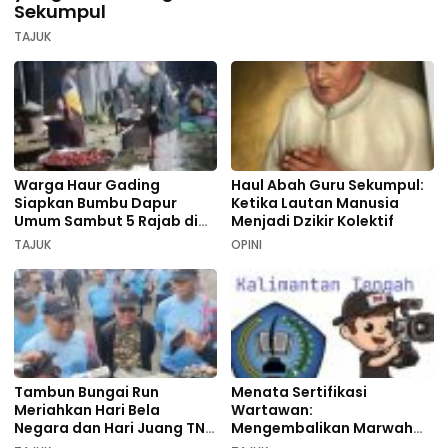
Sekumpul
TAJUK
Warga Haur Gading
Haul Abah Guru Sekumpul:
Siapkan Bumbu Dapur
Ketika Lautan Manusia
Umum Sambut 5 Rajab di
Menjadi Dzikir Kolektif
Sekumpul
TAJUK
OPINI
Tambun Bungai Run
Menata Sertifikasi
Meriahkan Hari Bela
Wartawan:
Negara dan Hari Juang TNI
Mengembalikan Marwah
AD di Palangka Raya
Pers dan Keadilan