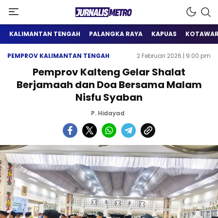
Satu Wadah Informasi
Jurnalis Metro
KALIMANTAN TENGAH
PALANGKA RAYA
KAPUAS
KOTAWAR
PEMPROV KALIMANTAN TENGAH
2 Februari 2026 | 9:00 pm
Pemprov Kalteng Gelar Shalat
Berjamaah dan Doa Bersama Malam
Nisfu Syaban
P. Hidayad