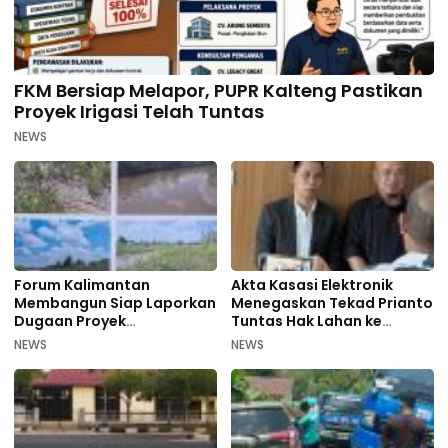
FKM Bersiap Melapor, PUPR Kalteng Pastikan
Proyek Irigasi Telah Tuntas
NEWS
Forum Kalimantan
Akta Kasasi Elektronik
Membangun Siap Laporkan
Menegaskan Tekad Prianto
Dugaan Proyek
Tuntas Hak Lahan ke
Bermasalah PUPR Kalteng
Mahkamah Agung
NEWS
NEWS