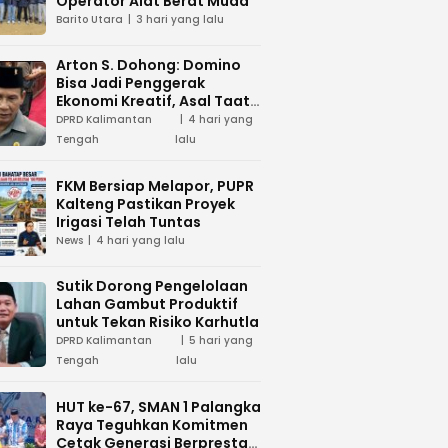
Operator Alat Berat Muda
Barito Utara
3 hari yang lalu
Arton S. Dohong: Domino
Bisa Jadi Penggerak
Ekonomi Kreatif, Asal Taat
Aturan
DPRD Kalimantan
4 hari yang
Tengah
lalu
FKM Bersiap Melapor, PUPR
Kalteng Pastikan Proyek
Irigasi Telah Tuntas
News
4 hari yang lalu
Sutik Dorong Pengelolaan
Lahan Gambut Produktif
untuk Tekan Risiko Karhutla
DPRD Kalimantan
5 hari yang
Tengah
lalu
HUT ke-67, SMAN 1 Palangka
Raya Teguhkan Komitmen
Cetak Generasi Berprestasi