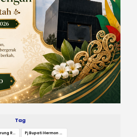
Tag
Pemkab Murung Raya Gelar Upacara HUT ke-79 RI
Pj Bupati Hermon Bacakan Teks Proklamasi