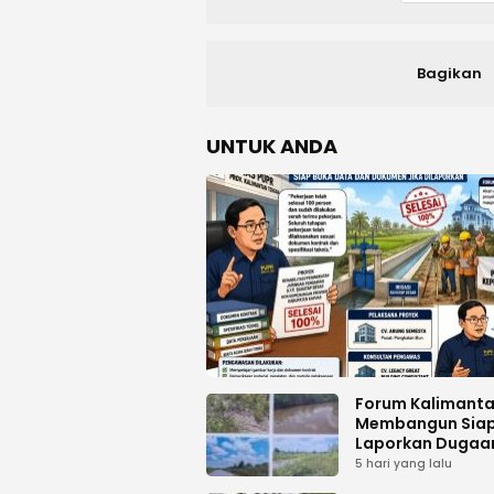
Bagikan
UNTUK ANDA
Forum Kalimant
Membangun Sia
Laporkan Dugaa
Proyek Bermasal
5 hari yang lalu
PUPR Kalteng