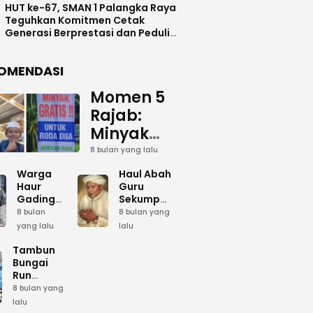
HUT ke-67, SMAN 1 Palangka Raya
Teguhkan Komitmen Cetak
Generasi Berprestasi dan Peduli
Lingkunga
OMENDASI
Momen 5
Rajab:
Minyak
Gratis
8 bulan yang lalu
dan Cinta
Warga
Haul Abah
yang
Haur
Guru
Gading
Sekumpul:
Terus
Siapkan
Ketika
8 bulan
8 bulan yang
Mengalir
Bumbu
Lautan
yang lalu
lalu
Dapur
Manusia
untuk
Umum
Menjadi
Tambun
Abah
Sambut 5
Dzikir
Bungai
Rajab di
Kolektif
Run
Guru
Sekumpul
Meriahkan
8 bulan yang
Sekumpul
Hari Bela
lalu