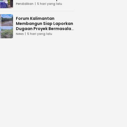
dan Peduli Lingkunga
Pendidikan
5 hari yang lalu
Forum Kalimantan
Membangun Siap Laporkan
Dugaan Proyek Bermasalah
PUPR Kalteng
News
5 hari yang lalu