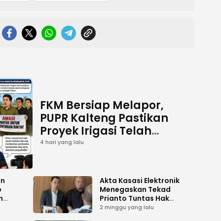
FKM Bersiap Melapor,
PUPR Kalteng Pastikan
Proyek Irigasi Telah
Tuntas
4 hari yang lalu
an
Akta Kasasi Elektronik
p
Menegaskan Tekad
n
Prianto Tuntas Hak
ah
Lahan ke Mahkamah
2 minggu yang lalu
Agung