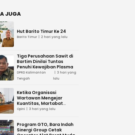
Negara
dan Hari
Juang TNI
A JUGA
AD di
Palangka
Raya
Hut Barito Timur Ke 24
Barito Timur
2 hari yang lalu
Tiga Perusahaan Sawit di
Bartim Dinilai Tuntas
Penuhi Kewajiban Plasma
DPRD Kalimantan
3 hari yang
Tengah
lalu
Ketika Organisasi
Wartawan Mengejar
Kuantitas, Martabat
Profesi Menjadi Taruhan
Opini
3 hari yang lalu
Program GTO, Bara Indah
Sinergi Group Cetak