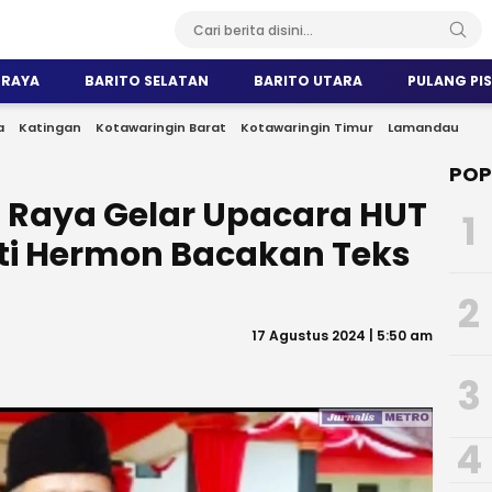
 RAYA
BARITO SELATAN
BARITO UTARA
PULANG PI
a
Katingan
Kotawaringin Barat
Kotawaringin Timur
Lamandau
POP
Raya Gelar Upacara HUT
1
ati Hermon Bacakan Teks
2
17 Agustus 2024 | 5:50 am
3
4