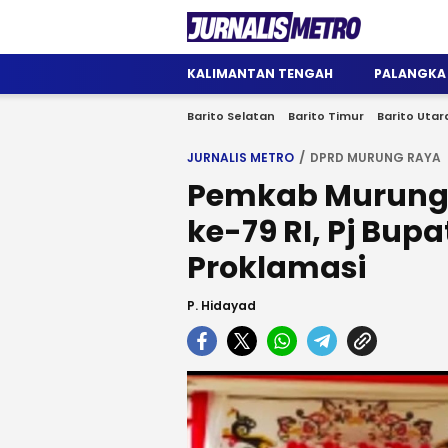
Jurnalis Metro
Satu Wadah Informasi
KALIMANTAN TENGAH
PALANGKA
Barito Selatan
Barito Timur
Barito Utar
JURNALIS METRO
DPRD MURUNG RAYA
Pemkab Murung 
ke-79 RI, Pj Bup
Proklamasi
P. Hidayad