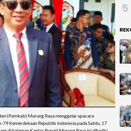
5
REK
n (Pemkab) Murung Raya menggelar upacara
e-79 Kemerdekaan Republik Indonesia pada Sabtu, 17
ng di halaman Kantor Bupati Murung Raya ini dihadiri