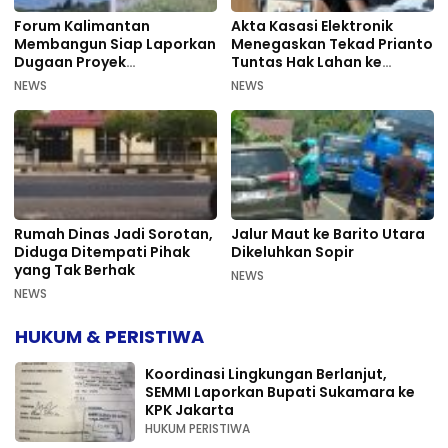
Forum Kalimantan
Akta Kasasi Elektronik
Membangun Siap Laporkan
Menegaskan Tekad Prianto
Dugaan Proyek
Tuntas Hak Lahan ke
Bermasalah PUPR Kalteng
Mahkamah Agung
NEWS
NEWS
Rumah Dinas Jadi Sorotan,
Jalur Maut ke Barito Utara
Diduga Ditempati Pihak
Dikeluhkan Sopir
yang Tak Berhak
NEWS
NEWS
HUKUM & PERISTIWA
Koordinasi Lingkungan Berlanjut,
SEMMI Laporkan Bupati Sukamara ke
KPK Jakarta
HUKUM PERISTIWA