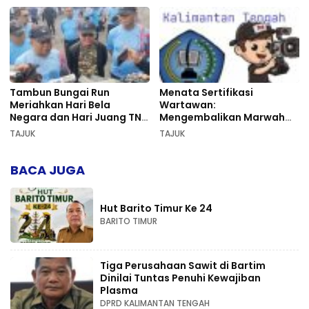
Tambun Bungai Run
Menata Sertifikasi
Meriahkan Hari Bela
Wartawan:
Negara dan Hari Juang TNI
Mengembalikan Marwah
AD di Palangka Raya
Pers dan Keadilan
TAJUK
TAJUK
Kompetensi
BACA JUGA
Hut Barito Timur Ke 24
BARITO TIMUR
Tiga Perusahaan Sawit di Bartim
Dinilai Tuntas Penuhi Kewajiban
Plasma
DPRD KALIMANTAN TENGAH