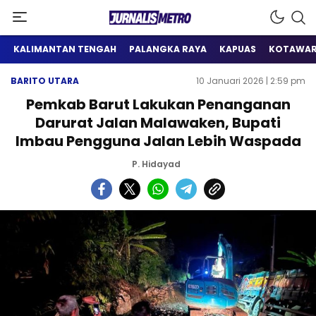
Satu Wadah Informasi
Jurnalis Metro
KALIMANTAN TENGAH
PALANGKA RAYA
KAPUAS
KOTAWAR
BARITO UTARA
10 Januari 2026 | 2:59 pm
Pemkab Barut Lakukan Penanganan
Darurat Jalan Malawaken, Bupati
Imbau Pengguna Jalan Lebih Waspada
P. Hidayad