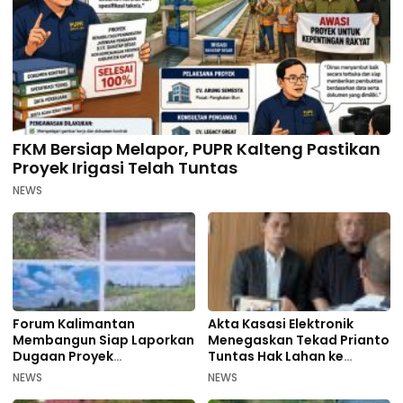
FKM Bersiap Melapor, PUPR Kalteng Pastikan
Proyek Irigasi Telah Tuntas
NEWS
Forum Kalimantan
Akta Kasasi Elektronik
Membangun Siap Laporkan
Menegaskan Tekad Prianto
Dugaan Proyek
Tuntas Hak Lahan ke
Bermasalah PUPR Kalteng
Mahkamah Agung
NEWS
NEWS