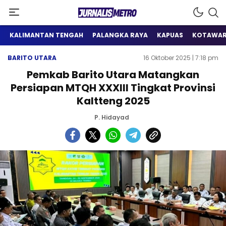
Satu Wadah Informasi
Jurnalis Metro
KALIMANTAN TENGAH
PALANGKA RAYA
KAPUAS
KOTAWAR
BARITO UTARA
16 Oktober 2025 | 7:18 pm
Pemkab Barito Utara Matangkan
Persiapan MTQH XXXIII Tingkat Provinsi
Kaltteng 2025
P. Hidayad