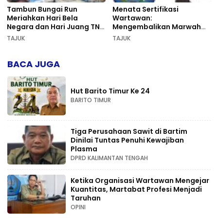
Tambun Bungai Run
Menata Sertifikasi
Meriahkan Hari Bela
Wartawan:
Negara dan Hari Juang TNI
Mengembalikan Marwah
AD di Palangka Raya
Pers dan Keadilan
TAJUK
TAJUK
Kompetensi
BACA JUGA
Hut Barito Timur Ke 24
BARITO TIMUR
Tiga Perusahaan Sawit di Bartim
Dinilai Tuntas Penuhi Kewajiban
Plasma
DPRD KALIMANTAN TENGAH
Ketika Organisasi Wartawan Mengejar
Kuantitas, Martabat Profesi Menjadi
Taruhan
OPINI