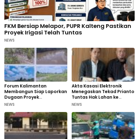
FKM Bersiap Melapor, PUPR Kalteng Pastikan
Proyek Irigasi Telah Tuntas
NEWS
Forum Kalimantan
Akta Kasasi Elektronik
Membangun Siap Laporkan
Menegaskan Tekad Prianto
Dugaan Proyek
Tuntas Hak Lahan ke
Bermasalah PUPR Kalteng
Mahkamah Agung
NEWS
NEWS