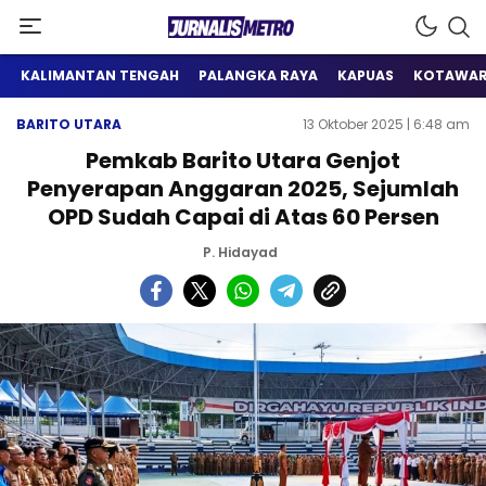
Satu Wadah Informasi
Jurnalis Metro
KALIMANTAN TENGAH
PALANGKA RAYA
KAPUAS
KOTAWAR
BARITO UTARA
13 Oktober 2025 | 6:48 am
Pemkab Barito Utara Genjot
Penyerapan Anggaran 2025, Sejumlah
OPD Sudah Capai di Atas 60 Persen
P. Hidayad