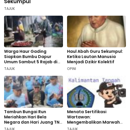
Sekumpul
TAJUK
Warga Haur Gading
Haul Abah Guru Sekumpul:
Siapkan Bumbu Dapur
Ketika Lautan Manusia
Umum Sambut 5 Rajab di
Menjadi Dzikir Kolektif
Sekumpul
TAJUK
OPINI
Tambun Bungai Run
Menata Sertifikasi
Meriahkan Hari Bela
Wartawan:
Negara dan Hari Juang TNI
Mengembalikan Marwah
AD di Palangka Raya
Pers dan Keadilan
TAJUK
TAJUK