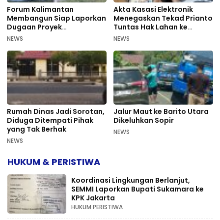
Forum Kalimantan
Akta Kasasi Elektronik
Membangun Siap Laporkan
Menegaskan Tekad Prianto
Dugaan Proyek
Tuntas Hak Lahan ke
Bermasalah PUPR Kalteng
Mahkamah Agung
NEWS
NEWS
Rumah Dinas Jadi Sorotan,
Jalur Maut ke Barito Utara
Diduga Ditempati Pihak
Dikeluhkan Sopir
yang Tak Berhak
NEWS
NEWS
HUKUM & PERISTIWA
Koordinasi Lingkungan Berlanjut,
SEMMI Laporkan Bupati Sukamara ke
KPK Jakarta
HUKUM PERISTIWA