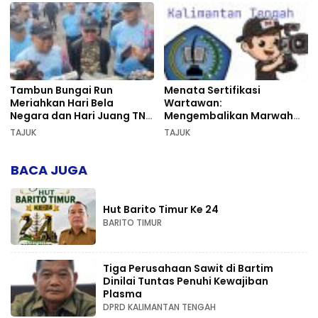
Tambun Bungai Run
Menata Sertifikasi
Meriahkan Hari Bela
Wartawan:
Negara dan Hari Juang TNI
Mengembalikan Marwah
AD di Palangka Raya
Pers dan Keadilan
TAJUK
TAJUK
Kompetensi
BACA JUGA
Hut Barito Timur Ke 24
BARITO TIMUR
Tiga Perusahaan Sawit di Bartim
Dinilai Tuntas Penuhi Kewajiban
Plasma
DPRD KALIMANTAN TENGAH