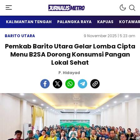
Satu Wadah Informasi
Jurnalis Metro
KALIMANTAN TENGAH
PALANGKA RAYA
KAPUAS
KOTAWAR
BARITO UTARA
9 November 2025 | 5:23 am
Pemkab Barito Utara Gelar Lomba Cipta
Menu B2SA Dorong Konsumsi Pangan
Lokal Sehat
P. Hidayad