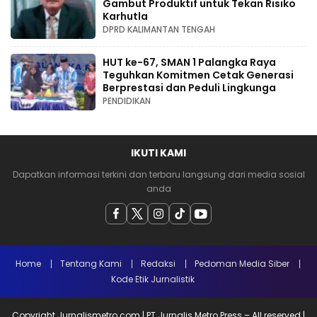
Gambut Produktif untuk Tekan Risiko
Karhutla
DPRD KALIMANTAN TENGAH
HUT ke-67, SMAN 1 Palangka Raya
Teguhkan Komitmen Cetak Generasi
Berprestasi dan Peduli Lingkunga
PENDIDIKAN
IKUTI KAMI
Dapatkan informasi terkini dan terbaru langsung dari media sosial
anda
Home
Tentang Kami
Redaksi
Pedoman Media Siber
Kode Etik Jurnalistik
Copyright Jurnalismetro.com | PT Jurnalis Metro Press – All reserved |