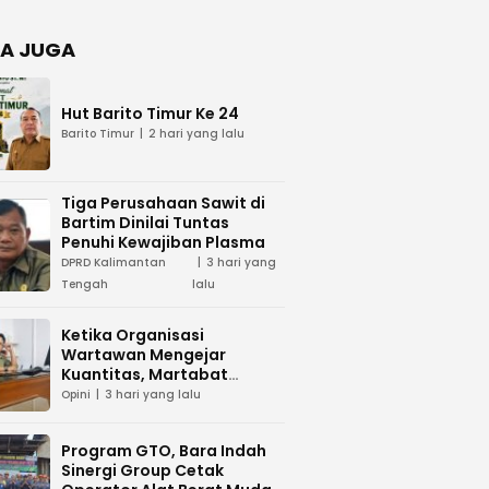
Negara
dan Hari
Juang TNI
A JUGA
AD di
Palangka
Raya
Hut Barito Timur Ke 24
Barito Timur
2 hari yang lalu
Tiga Perusahaan Sawit di
Bartim Dinilai Tuntas
Penuhi Kewajiban Plasma
DPRD Kalimantan
3 hari yang
Tengah
lalu
Ketika Organisasi
Wartawan Mengejar
Kuantitas, Martabat
Profesi Menjadi Taruhan
Opini
3 hari yang lalu
Program GTO, Bara Indah
Sinergi Group Cetak