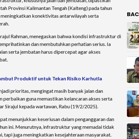
ruktur, khususnya jalan dan jembatan, dipastikan
ntah Provinsi Kalimantan Tengah (Kalteng) pada tahun
BAC
uk meningkatkan konektivitas antarwilayah serta
rah.
irajul Rahman, menegaskan bahwa kondisi infrastruktur di
emprihatinkan dan membutuhkan perhatian serius. Ia
lan serta jembatan harus dipercepat agar akses
bat.
mbut Produktif untuk Tekan Risiko Karhutla
jadi prioritas, mengingat masih banyak jalan dan
 perbaikan guna memastikan kelancaran akses serta
r Sirajul kepada wartawan, Rabu (19/2/2025).
dapat menunjukkan keseriusan dalam penganggaran dan
ahun ini. Menurutnya, infrastruktur yang memadai tidak
, tapi juga meningkatkan kesejahteraan masyarakat.