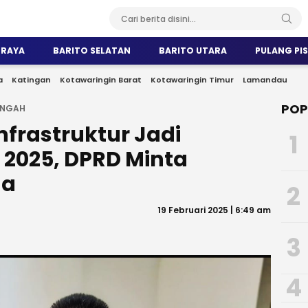
 RAYA
BARITO SELATAN
BARITO UTARA
PULANG PI
a
Katingan
Kotawaringin Barat
Kotawaringin Timur
Lamandau
POP
ENGAH
frastruktur Jadi
1
g 2025, DPRD Minta
da
2
19 Februari 2025 | 6:49 am
3
4