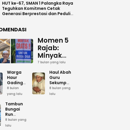
HUT ke-67, SMAN 1 Palangka Raya
Teguhkan Komitmen Cetak
Generasi Berprestasi dan Peduli
Lingkunga
OMENDASI
Momen 5
Rajab:
Minyak
Gratis
7 bulan yang lalu
dan Cinta
Warga
Haul Abah
yang
Haur
Guru
Gading
Sekumpul:
Terus
Siapkan
Ketika
8 bulan
8 bulan yang
Mengalir
Bumbu
Lautan
yang lalu
lalu
Dapur
Manusia
untuk
Umum
Menjadi
Tambun
Abah
Sambut 5
Dzikir
Bungai
Rajab di
Kolektif
Run
Guru
Sekumpul
Meriahkan
8 bulan yang
Sekumpul
Hari Bela
lalu