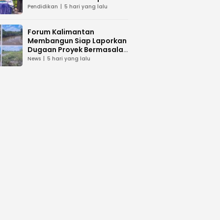
dan Peduli Lingkunga
Pendidikan
5 hari yang lalu
Forum Kalimantan
Membangun Siap Laporkan
Dugaan Proyek Bermasalah
PUPR Kalteng
News
5 hari yang lalu