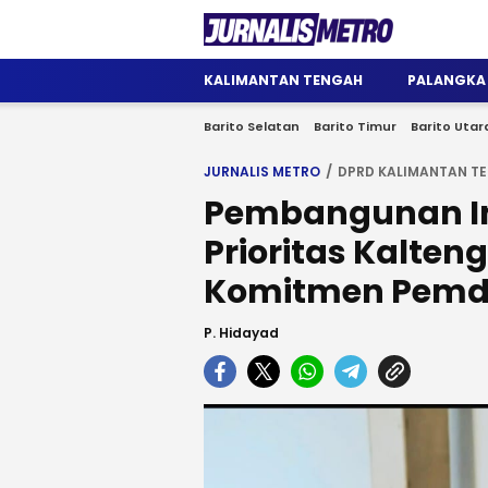
Jurnalis Metro
Satu Wadah Informasi
KALIMANTAN TENGAH
PALANGKA
Barito Selatan
Barito Timur
Barito Utar
JURNALIS METRO
DPRD KALIMANTAN T
Pembangunan In
Prioritas Kalten
Komitmen Pem
P. Hidayad