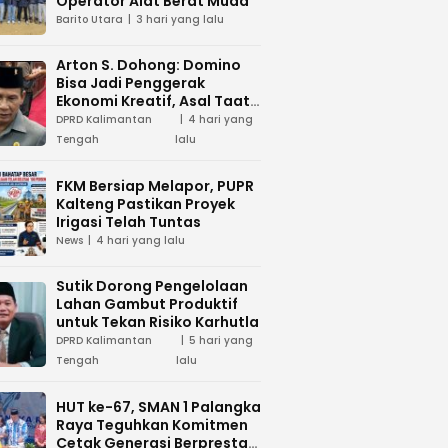
Operator Alat Berat Muda
Barito Utara
3 hari yang lalu
Arton S. Dohong: Domino
Bisa Jadi Penggerak
Ekonomi Kreatif, Asal Taat
Aturan
DPRD Kalimantan
4 hari yang
Tengah
lalu
FKM Bersiap Melapor, PUPR
Kalteng Pastikan Proyek
Irigasi Telah Tuntas
News
4 hari yang lalu
Sutik Dorong Pengelolaan
Lahan Gambut Produktif
untuk Tekan Risiko Karhutla
DPRD Kalimantan
5 hari yang
Tengah
lalu
HUT ke-67, SMAN 1 Palangka
Raya Teguhkan Komitmen
Cetak Generasi Berprestasi