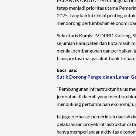
PALANGKA RAYA – Pembangunan infrast
tetap menjadi prioritas utama Pemeri
2025. Langkah ini dinilai penting unt
mendorong pertumbuhan ekonomi dae
Sekretaris Komisi IV DPRD Kalteng, S
sejumlah kabupaten dan kota masih m
menilai pembangunan dan perbaikan ja
transportasi masyarakat tidak terham
Baca juga:
Sutik Dorong Pengelolaan Lahan Ga
“Pembangunan infrastruktur harus men
jembatan di daerah yang membutuhkan
mendukung pertumbuhan ekonomi,” uja
Ia juga berharap pemerintah daerah 
pelaksanaan proyek infrastruktur di t
hanya memperlancar aktivitas ekonomi