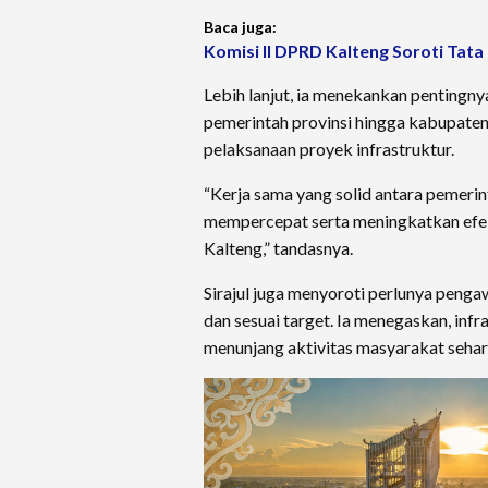
Baca juga:
Komisi II DPRD Kalteng Soroti Tata
Lebih lanjut, ia menekankan pentingn
pemerintah provinsi hingga kabupaten
pelaksanaan proyek infrastruktur.
“Kerja sama yang solid antara pemeri
mempercepat serta meningkatkan efek
Kalteng,” tandasnya.
Sirajul juga menyoroti perlunya penga
dan sesuai target. Ia menegaskan, inf
menunjang aktivitas masyarakat seha