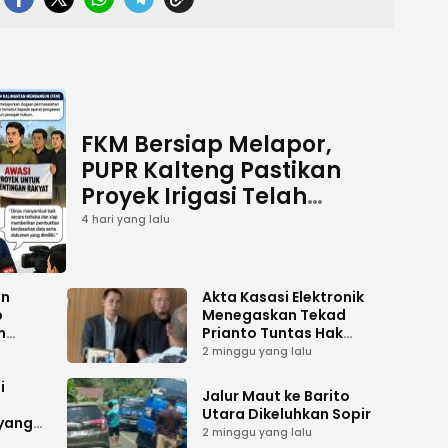
FKM Bersiap Melapor,
PUPR Kalteng Pastikan
Proyek Irigasi Telah
Tuntas
4 hari yang lalu
an
Akta Kasasi Elektronik
p
Menegaskan Tekad
n
Prianto Tuntas Hak
ah
Lahan ke Mahkamah
2 minggu yang lalu
Agung
i
Jalur Maut ke Barito
Utara Dikeluhkan Sopir
 yang
2 minggu yang lalu