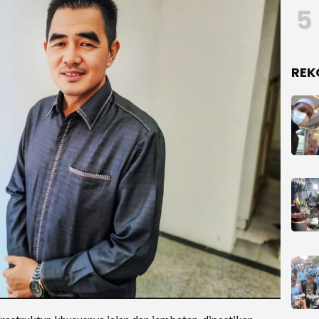
5
REK