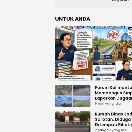
UNTUK ANDA
Forum Kalimant
Membangun Sia
Laporkan Dugaa
Proyek Bermasal
5 hari yang lalu
PUPR Kalteng
Rumah Dinas Jad
Sorotan, Diduga
Ditempati Pihak
Tak Berhak
2 minggu yang lalu