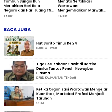
Tambun Bungai Run
Menata Sertifikasi
Meriahkan Hari Bela
Wartawan:
Negara dan Hari Juang TNI
Mengembalikan Marwah
AD di Palangka Raya
Pers dan Keadilan
TAJUK
TAJUK
Kompetensi
BACA JUGA
Hut Barito Timur Ke 24
BARITO TIMUR
Tiga Perusahaan Sawit di Bartim
Dinilai Tuntas Penuhi Kewajiban
Plasma
DPRD KALIMANTAN TENGAH
Ketika Organisasi Wartawan Mengejar
Kuantitas, Martabat Profesi Menjadi
Taruhan
OPINI