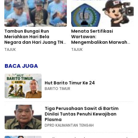
Tambun Bungai Run
Menata Sertifikasi
Meriahkan Hari Bela
Wartawan:
Negara dan Hari Juang TNI
Mengembalikan Marwah
AD di Palangka Raya
Pers dan Keadilan
TAJUK
TAJUK
Kompetensi
BACA JUGA
Hut Barito Timur Ke 24
BARITO TIMUR
Tiga Perusahaan Sawit di Bartim
Dinilai Tuntas Penuhi Kewajiban
Plasma
DPRD KALIMANTAN TENGAH