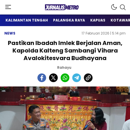
Satu Wadah Informasi
Jurnalis Metro
KALIMANTAN TENGAH
PALANGKA RAYA
KAPUAS
KOTAWAR
NEWS
17 Februari 2026 | 5:14 pm
Pastikan Ibadah Imlek Berjalan Aman,
Kapolda Kalteng Sambangi Vihara
Avalokitesvara Budhayana
Rahayu