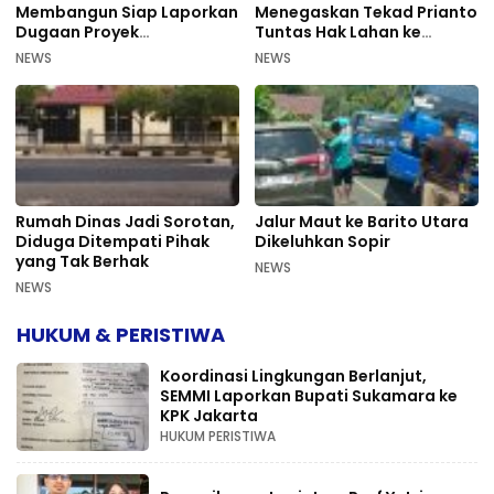
Membangun Siap Laporkan
Menegaskan Tekad Prianto
Dugaan Proyek
Tuntas Hak Lahan ke
Bermasalah PUPR Kalteng
Mahkamah Agung
NEWS
NEWS
Rumah Dinas Jadi Sorotan,
Jalur Maut ke Barito Utara
Diduga Ditempati Pihak
Dikeluhkan Sopir
yang Tak Berhak
NEWS
NEWS
HUKUM & PERISTIWA
Koordinasi Lingkungan Berlanjut,
SEMMI Laporkan Bupati Sukamara ke
KPK Jakarta
HUKUM PERISTIWA