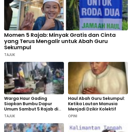
Momen 5 Rajab: Minyak Gratis dan Cinta
yang Terus Mengalir untuk Abah Guru
Sekumpul
TAJUK
Warga Haur Gading
Haul Abah Guru Sekumpul:
Siapkan Bumbu Dapur
Ketika Lautan Manusia
Umum Sambut 5 Rajab di
Menjadi Dzikir Kolektif
Sekumpul
TAJUK
OPINI