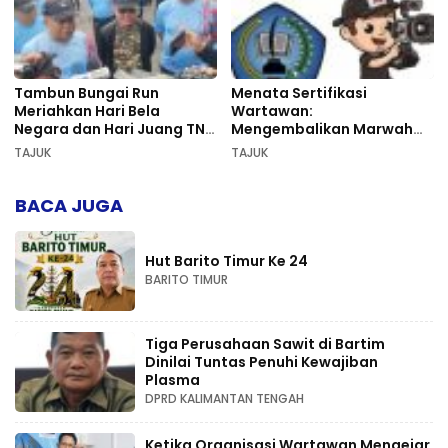
Tambun Bungai Run
Menata Sertifikasi
Meriahkan Hari Bela
Wartawan:
Negara dan Hari Juang TNI
Mengembalikan Marwah
AD di Palangka Raya
Pers dan Keadilan
TAJUK
TAJUK
Kompetensi
BACA JUGA
Hut Barito Timur Ke 24
BARITO TIMUR
Tiga Perusahaan Sawit di Bartim
Dinilai Tuntas Penuhi Kewajiban
Plasma
DPRD KALIMANTAN TENGAH
Ketika Organisasi Wartawan Mengejar