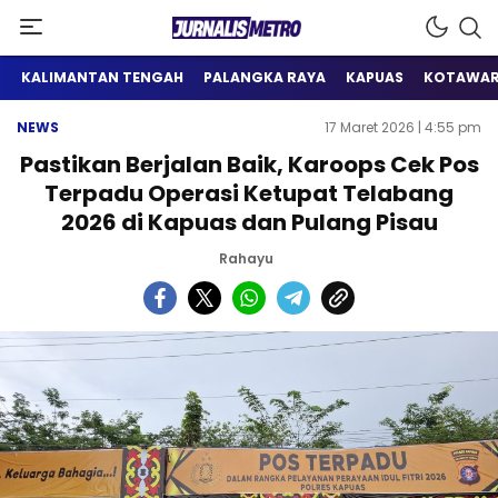
Satu Wadah Informasi
Jurnalis Metro
KALIMANTAN TENGAH
PALANGKA RAYA
KAPUAS
KOTAWAR
NEWS
17 Maret 2026 | 4:55 pm
Pastikan Berjalan Baik, Karoops Cek Pos
Terpadu Operasi Ketupat Telabang
2026 di Kapuas dan Pulang Pisau
Rahayu