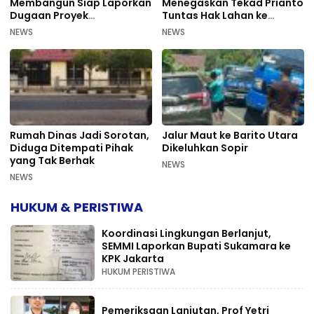
Membangun Siap Laporkan
Menegaskan Tekad Prianto
Dugaan Proyek
Tuntas Hak Lahan ke
Bermasalah PUPR Kalteng
Mahkamah Agung
NEWS
NEWS
Rumah Dinas Jadi Sorotan,
Jalur Maut ke Barito Utara
Diduga Ditempati Pihak
Dikeluhkan Sopir
yang Tak Berhak
NEWS
NEWS
HUKUM & PERISTIWA
Koordinasi Lingkungan Berlanjut,
SEMMI Laporkan Bupati Sukamara ke
KPK Jakarta
HUKUM PERISTIWA
Pemeriksaan Lanjutan, Prof Yetri