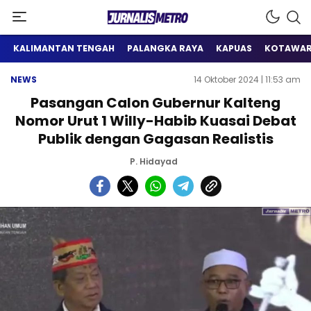
Satu Wadah Informasi
Jurnalis Metro
KALIMANTAN TENGAH
PALANGKA RAYA
KAPUAS
KOTAWAR
NEWS
14 Oktober 2024 | 11:53 am
Pasangan Calon Gubernur Kalteng
Nomor Urut 1 Willy-Habib Kuasai Debat
Publik dengan Gagasan Realistis
P. Hidayad