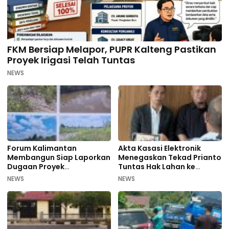
FKM Bersiap Melapor, PUPR Kalteng Pastikan
Proyek Irigasi Telah Tuntas
NEWS
Forum Kalimantan
Akta Kasasi Elektronik
Membangun Siap Laporkan
Menegaskan Tekad Prianto
Dugaan Proyek
Tuntas Hak Lahan ke
Bermasalah PUPR Kalteng
Mahkamah Agung
NEWS
NEWS