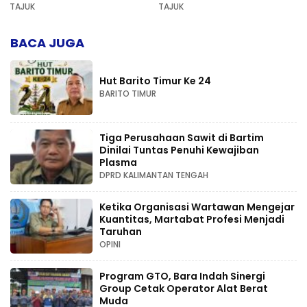
AD di Palangka Raya
Pers dan Keadilan
TAJUK
TAJUK
Kompetensi
BACA JUGA
Hut Barito Timur Ke 24
BARITO TIMUR
Tiga Perusahaan Sawit di Bartim
Dinilai Tuntas Penuhi Kewajiban
Plasma
DPRD KALIMANTAN TENGAH
Ketika Organisasi Wartawan Mengejar
Kuantitas, Martabat Profesi Menjadi
Taruhan
OPINI
Program GTO, Bara Indah Sinergi
Group Cetak Operator Alat Berat
Muda