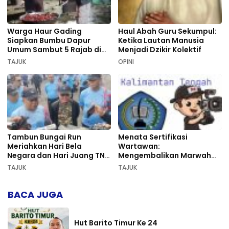
Warga Haur Gading
Haul Abah Guru Sekumpul:
Siapkan Bumbu Dapur
Ketika Lautan Manusia
Umum Sambut 5 Rajab di
Menjadi Dzikir Kolektif
Sekumpul
TAJUK
OPINI
Tambun Bungai Run
Menata Sertifikasi
Meriahkan Hari Bela
Wartawan:
Negara dan Hari Juang TNI
Mengembalikan Marwah
AD di Palangka Raya
Pers dan Keadilan
TAJUK
TAJUK
Kompetensi
BACA JUGA
Hut Barito Timur Ke 24