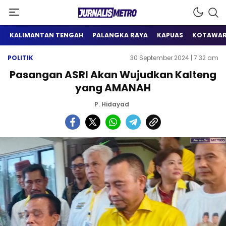
Satu Wadah Informasi
Jurnalis Metro
KALIMANTAN TENGAH
PALANGKA RAYA
KAPUAS
KOTAWAR
POLITIK
30 September 2024 | 7:32 am
Pasangan ASRI Akan Wujudkan Kalteng
yang AMANAH
P. Hidayad