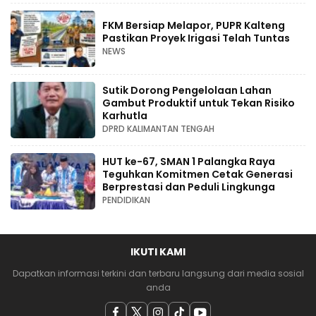
FKM Bersiap Melapor, PUPR Kalteng
Pastikan Proyek Irigasi Telah Tuntas
NEWS
Sutik Dorong Pengelolaan Lahan
Gambut Produktif untuk Tekan Risiko
Karhutla
DPRD KALIMANTAN TENGAH
HUT ke-67, SMAN 1 Palangka Raya
Teguhkan Komitmen Cetak Generasi
Berprestasi dan Peduli Lingkunga
PENDIDIKAN
IKUTI KAMI
Dapatkan informasi terkini dan terbaru langsung dari media sosial
anda