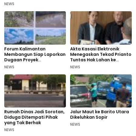
NEWS
Forum Kalimantan
Akta Kasasi Elektronik
Membangun Siap Laporkan
Menegaskan Tekad Prianto
Dugaan Proyek
Tuntas Hak Lahan ke
Bermasalah PUPR Kalteng
Mahkamah Agung
NEWS
NEWS
Rumah Dinas Jadi Sorotan,
Jalur Maut ke Barito Utara
Diduga Ditempati Pihak
Dikeluhkan Sopir
yang Tak Berhak
NEWS
NEWS