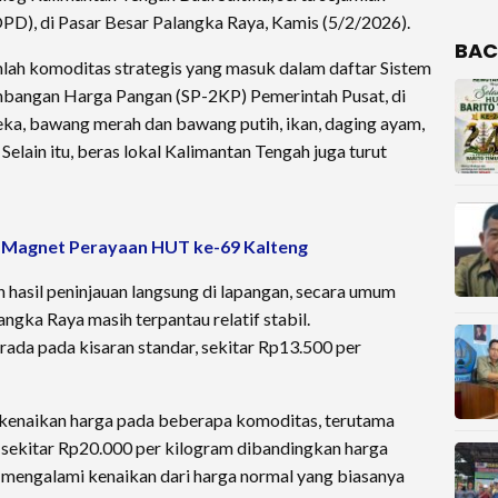
OPD), di Pasar Besar Palangka Raya, Kamis (5/2/2026).
BAC
ah komoditas strategis yang masuk dalam daftar Sistem
bangan Harga Pangan (SP-2KP) Pemerintah Pusat, di
neka, bawang merah dan bawang putih, ikan, daging ayam,
. Selain itu, beras lokal Kalimantan Tengah juga turut
di Magnet Perayaan HUT ke-69 Kalteng
hasil peninjauan langsung di lapangan, secara umum
ngka Raya masih terpantau relatif stabil.
rada pada kisaran standar, sekitar Rp13.500 per
kenaikan harga pada beberapa komoditas, terutama
 sekitar Rp20.000 per kilogram dibandingkan harga
t mengalami kenaikan dari harga normal yang biasanya