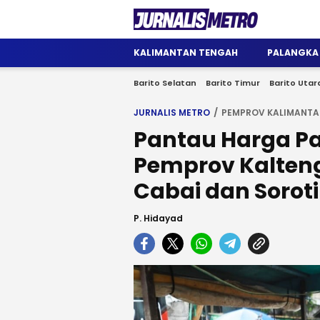
Jurnalis Metro
Satu Wadah Informasi
KALIMANTAN TENGAH
PALANGKA
Barito Selatan
Barito Timur
Barito Utar
JURNALIS METRO
PEMPROV KALIMANTA
Pantau Harga P
Pemprov Kalten
Cabai dan Soroti 
P. Hidayad