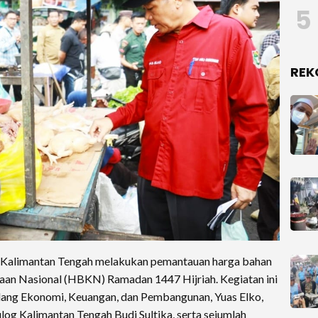
5
REK
i Kalimantan Tengah melakukan pemantauan harga bahan
an Nasional (HBKN) Ramadan 1447 Hijriah. Kegiatan ini
Bidang Ekonomi, Keuangan, dan Pembangunan, Yuas Elko,
og Kalimantan Tengah Budi Sultika, serta sejumlah