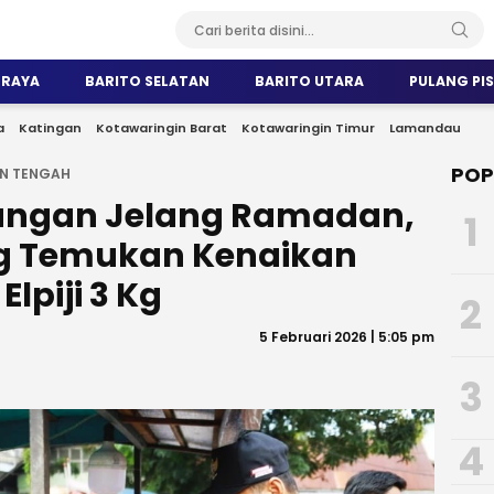
 RAYA
BARITO SELATAN
BARITO UTARA
PULANG PI
a
Katingan
Kotawaringin Barat
Kotawaringin Timur
Lamandau
POP
N TENGAH
angan Jelang Ramadan,
1
g Temukan Kenaikan
Elpiji 3 Kg
2
5 Februari 2026 | 5:05 pm
3
4