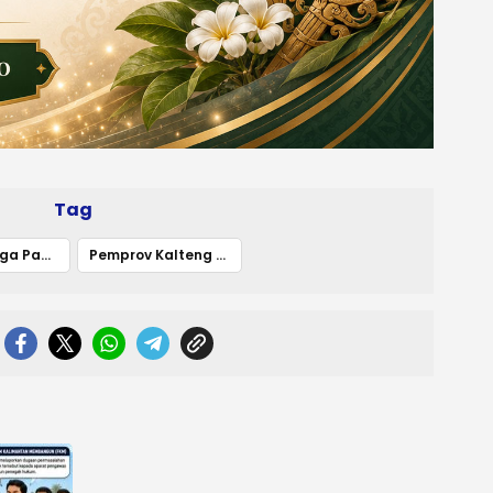
Tag
Pantau Harga Pangan Jelang Ramadan
Pemprov Kalteng Temukan Kenaikan Cabai dan Soroti Elpiji 3 Kg