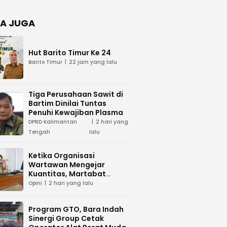
Negara
dan Hari
Juang TNI
A JUGA
AD di
Palangka
Raya
Hut Barito Timur Ke 24
Barito Timur
22 jam yang lalu
Tiga Perusahaan Sawit di
Bartim Dinilai Tuntas
Penuhi Kewajiban Plasma
DPRD Kalimantan
2 hari yang
Tengah
lalu
Ketika Organisasi
Wartawan Mengejar
Kuantitas, Martabat
Profesi Menjadi Taruhan
Opini
2 hari yang lalu
Program GTO, Bara Indah
Sinergi Group Cetak