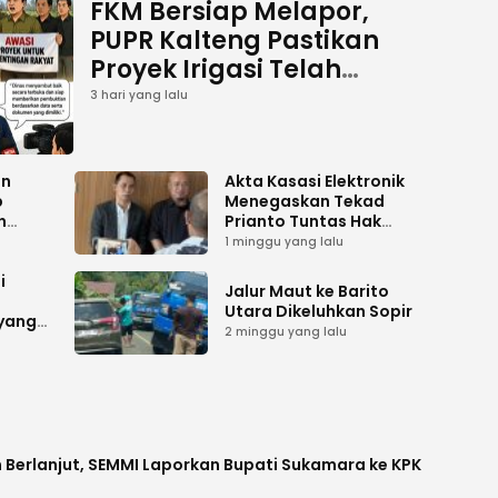
FKM Bersiap Melapor,
PUPR Kalteng Pastikan
Proyek Irigasi Telah
Tuntas
3 hari yang lalu
an
Akta Kasasi Elektronik
p
Menegaskan Tekad
n
Prianto Tuntas Hak
ah
Lahan ke Mahkamah
1 minggu yang lalu
Agung
i
Jalur Maut ke Barito
Utara Dikeluhkan Sopir
 yang
2 minggu yang lalu
 Berlanjut, SEMMI Laporkan Bupati Sukamara ke KPK