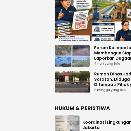
Forum Kalimant
Membangun Sia
Laporkan Dugaa
Proyek Bermasal
4 hari yang lalu
PUPR Kalteng
Rumah Dinas Jad
Sorotan, Diduga
Ditempati Pihak
Tak Berhak
2 minggu yang lalu
HUKUM & PERISTIWA
Koordinasi Lingkungan
Jakarta