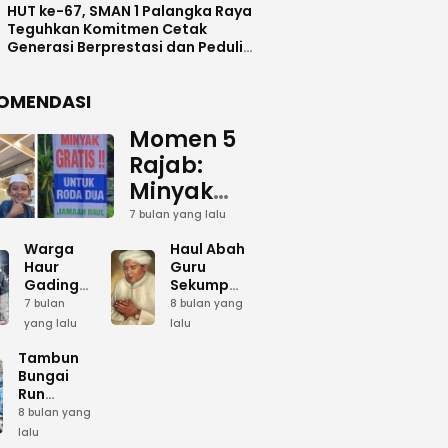
HUT ke-67, SMAN 1 Palangka Raya
Teguhkan Komitmen Cetak
Generasi Berprestasi dan Peduli
Lingkunga
OMENDASI
Momen 5
Rajab:
Minyak
Gratis
7 bulan yang lalu
dan Cinta
Warga
Haul Abah
yang
Haur
Guru
Gading
Sekumpul:
Terus
Siapkan
Ketika
7 bulan
8 bulan yang
Mengalir
Bumbu
Lautan
yang lalu
lalu
Dapur
Manusia
untuk
Umum
Menjadi
Tambun
Abah
Sambut 5
Dzikir
Bungai
Rajab di
Kolektif
Run
Guru
Sekumpul
Meriahkan
8 bulan yang
Sekumpul
Hari Bela
lalu