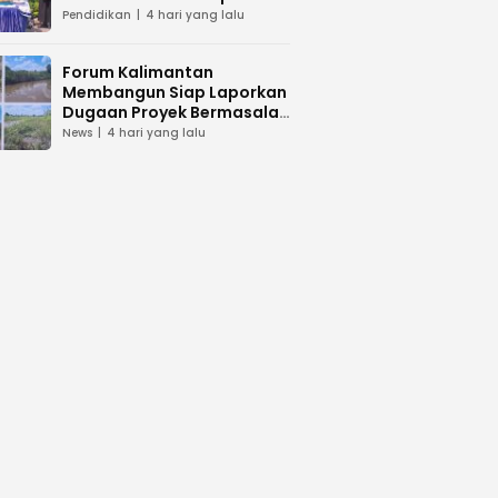
dan Peduli Lingkunga
Pendidikan
4 hari yang lalu
Forum Kalimantan
Membangun Siap Laporkan
Dugaan Proyek Bermasalah
PUPR Kalteng
News
4 hari yang lalu