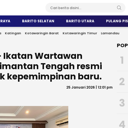
 RAYA
BARITO SELATAN
BARITO UTARA
PULANG PI
a
Katingan
Kotawaringin Barat
Kotawaringin Timur
Lamandau
POP
– Ikatan Wartawan
1
limantan Tengah resmi
k kepemimpinan baru.
2
25 Januari 2026 | 12:01 pm
3
4