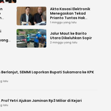
an
Akta Kasasi Elektronik
p
Menegaskan Tekad
n
Prianto Tuntas Hak
ah
Lahan ke Mahkamah
1 minggu yang lalu
Agung
i
Jalur Maut ke Barito
Utara Dikeluhkan Sopir
 yang
2 minggu yang lalu
 Berlanjut, SEMMI Laporkan Bupati Sukamara ke KPK
g lalu
Prof Yetri Ajukan Jaminan Rp3 Miliar di Kejari
g lalu