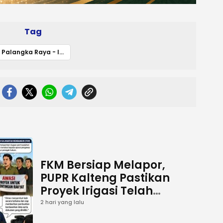
Tag
Palangka Raya - Ikatan Wartawan Online (IWO) Kalimantan Tengah resmi memasuki babak kepemimpinan baru.
FKM Bersiap Melapor,
PUPR Kalteng Pastikan
Proyek Irigasi Telah
Tuntas
2 hari yang lalu