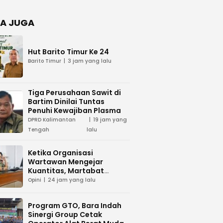
Negara
dan Hari
Juang TNI
A JUGA
AD di
Palangka
Raya
Hut Barito Timur Ke 24
Barito Timur
3 jam yang lalu
Tiga Perusahaan Sawit di
Bartim Dinilai Tuntas
Penuhi Kewajiban Plasma
DPRD Kalimantan
19 jam yang
Tengah
lalu
Ketika Organisasi
Wartawan Mengejar
Kuantitas, Martabat
Profesi Menjadi Taruhan
Opini
24 jam yang lalu
Program GTO, Bara Indah
Sinergi Group Cetak