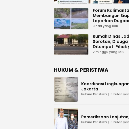
Forum Kalimant
Membangun Sia
Laporkan Dugaa
Proyek Bermasal
3 hari yang lalu
PUPR Kalteng
Rumah Dinas Jad
Sorotan, Diduga
Ditempati Pihak
Tak Berhak
2 minggu yang lalu
HUKUM & PERISTIWA
Koordinasi Lingkungan
Jakarta
Hukum Peristiwa
3 bulan yan
Pemeriksaan Lanjutan, 
Hukum Peristiwa
3 bulan yan