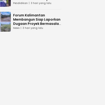
dan Peduli Lingkunga
Pendidikan
3 hari yang lalu
Forum Kalimantan
Membangun Siap Laporkan
Dugaan Proyek Bermasalah
PUPR Kalteng
News
3 hari yang lalu