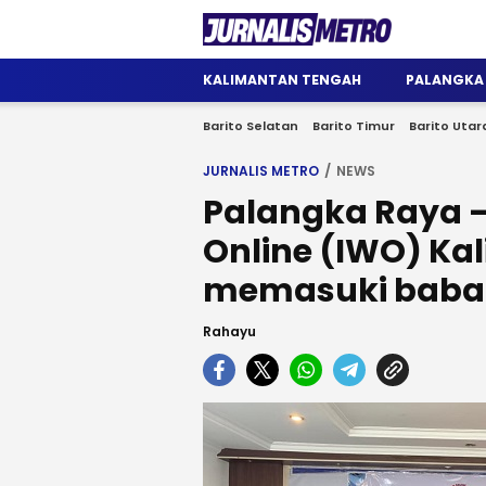
Jurnalis Metro
Satu Wadah Informasi
KALIMANTAN TENGAH
PALANGKA
Barito Selatan
Barito Timur
Barito Utar
JURNALIS METRO
NEWS
Palangka Raya 
Online (IWO) Ka
memasuki baba
Rahayu