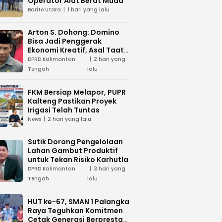
Operator Alat Berat Muda
Barito Utara
1 hari yang lalu
Arton S. Dohong: Domino
Bisa Jadi Penggerak
Ekonomi Kreatif, Asal Taat
Aturan
DPRD Kalimantan
2 hari yang
Tengah
lalu
FKM Bersiap Melapor, PUPR
Kalteng Pastikan Proyek
Irigasi Telah Tuntas
News
2 hari yang lalu
Sutik Dorong Pengelolaan
Lahan Gambut Produktif
untuk Tekan Risiko Karhutla
DPRD Kalimantan
3 hari yang
Tengah
lalu
HUT ke-67, SMAN 1 Palangka
Raya Teguhkan Komitmen
Cetak Generasi Berprestasi