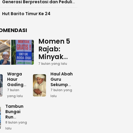
Generasi Berprestasi dan Peduli
Lingkunga
Hut Barito Timur Ke 24
OMENDASI
Momen 5
Rajab:
Minyak
Gratis
7 bulan yang lalu
dan Cinta
Warga
Haul Abah
yang
Haur
Guru
Gading
Sekumpul:
Terus
Siapkan
Ketika
7 bulan
7 bulan yang
Mengalir
Bumbu
Lautan
yang lalu
lalu
Dapur
Manusia
untuk
Umum
Menjadi
Tambun
Abah
Sambut 5
Dzikir
Bungai
Rajab di
Kolektif
Run
Guru
Sekumpul
Meriahkan
8 bulan yang
Sekumpul
Hari Bela
lalu