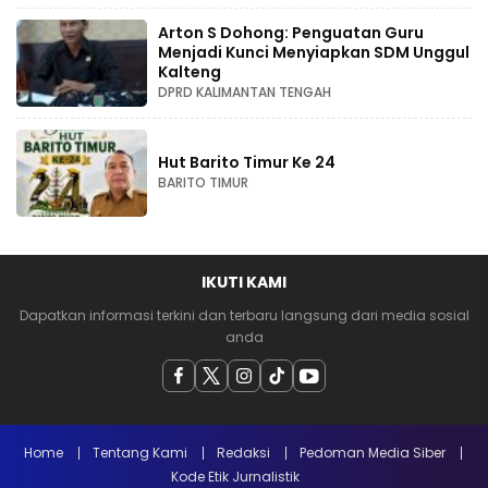
Arton S Dohong: Penguatan Guru
Menjadi Kunci Menyiapkan SDM Unggul
Kalteng
DPRD KALIMANTAN TENGAH
Hut Barito Timur Ke 24
BARITO TIMUR
IKUTI KAMI
Dapatkan informasi terkini dan terbaru langsung dari media sosial
anda
Home
Tentang Kami
Redaksi
Pedoman Media Siber
Kode Etik Jurnalistik