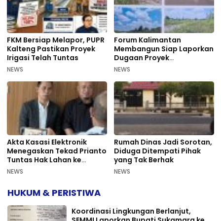
FKM Bersiap Melapor, PUPR
Forum Kalimantan
Kalteng Pastikan Proyek
Membangun Siap Laporkan
Irigasi Telah Tuntas
Dugaan Proyek
Bermasalah PUPR Kalteng
NEWS
NEWS
Akta Kasasi Elektronik
Rumah Dinas Jadi Sorotan,
Menegaskan Tekad Prianto
Diduga Ditempati Pihak
Tuntas Hak Lahan ke
yang Tak Berhak
Mahkamah Agung
NEWS
NEWS
HUKUM & PERISTIWA
Koordinasi Lingkungan Berlanjut,
SEMMI Laporkan Bupati Sukamara ke