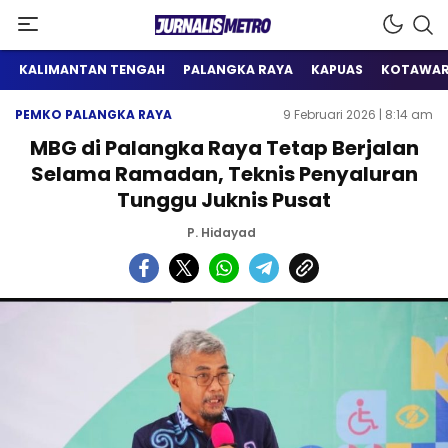
Satu Wadah Informasi
Jurnalis Metro
KALIMANTAN TENGAH
PALANGKA RAYA
KAPUAS
KOTAWAR
PEMKO PALANGKA RAYA
9 Februari 2026 | 8:14 am
MBG di Palangka Raya Tetap Berjalan
Selama Ramadan, Teknis Penyaluran
Tunggu Juknis Pusat
P. Hidayad