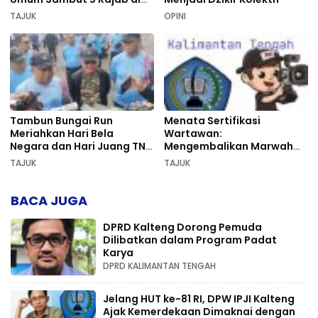
Sekumpul
TAJUK
OPINI
Tambun Bungai Run
Menata Sertifikasi
Meriahkan Hari Bela
Wartawan:
Negara dan Hari Juang TNI
Mengembalikan Marwah
AD di Palangka Raya
Pers dan Keadilan
TAJUK
TAJUK
Kompetensi
BACA JUGA
DPRD Kalteng Dorong Pemuda
Dilibatkan dalam Program Padat
Karya
DPRD KALIMANTAN TENGAH
Jelang HUT ke-81 RI, DPW IPJI Kalteng
Ajak Kemerdekaan Dimaknai dengan