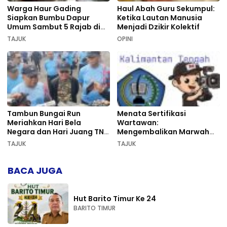
Warga Haur Gading
Haul Abah Guru Sekumpul:
Siapkan Bumbu Dapur
Ketika Lautan Manusia
Umum Sambut 5 Rajab di
Menjadi Dzikir Kolektif
Sekumpul
TAJUK
OPINI
Tambun Bungai Run
Menata Sertifikasi
Meriahkan Hari Bela
Wartawan:
Negara dan Hari Juang TNI
Mengembalikan Marwah
AD di Palangka Raya
Pers dan Keadilan
TAJUK
TAJUK
Kompetensi
BACA JUGA
Hut Barito Timur Ke 24
BARITO TIMUR