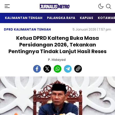
Satu Wadah Informasi
Jurnalis Metro
KALIMANTAN TENGAH
PALANGKA RAYA
KAPUAS
KOTAWAR
DPRD KALIMANTAN TENGAH
5 Januari 2026 | 7:57 pm
Ketua DPRD Kalteng Buka Masa
Persidangan 2026, Tekankan
Pentingnya Tindak Lanjut Hasil Reses
P. Hidayad