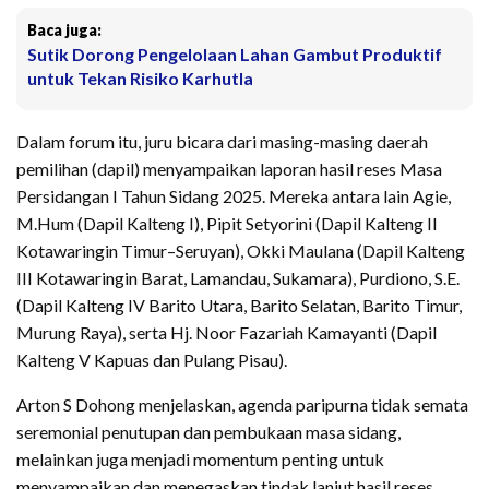
Baca juga:
Sutik Dorong Pengelolaan Lahan Gambut Produktif
untuk Tekan Risiko Karhutla
Dalam forum itu, juru bicara dari masing-masing daerah
pemilihan (dapil) menyampaikan laporan hasil reses Masa
Persidangan I Tahun Sidang 2025. Mereka antara lain Agie,
M.Hum (Dapil Kalteng I), Pipit Setyorini (Dapil Kalteng II
Kotawaringin Timur–Seruyan), Okki Maulana (Dapil Kalteng
III Kotawaringin Barat, Lamandau, Sukamara), Purdiono, S.E.
(Dapil Kalteng IV Barito Utara, Barito Selatan, Barito Timur,
Murung Raya), serta Hj. Noor Fazariah Kamayanti (Dapil
Kalteng V Kapuas dan Pulang Pisau).
Arton S Dohong menjelaskan, agenda paripurna tidak semata
seremonial penutupan dan pembukaan masa sidang,
melainkan juga menjadi momentum penting untuk
menyampaikan dan menegaskan tindak lanjut hasil reses