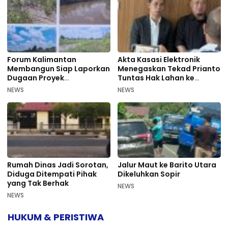
Forum Kalimantan
Akta Kasasi Elektronik
Membangun Siap Laporkan
Menegaskan Tekad Prianto
Dugaan Proyek
Tuntas Hak Lahan ke
Bermasalah PUPR Kalteng
Mahkamah Agung
NEWS
NEWS
Rumah Dinas Jadi Sorotan,
Jalur Maut ke Barito Utara
Diduga Ditempati Pihak
Dikeluhkan Sopir
yang Tak Berhak
NEWS
NEWS
HUKUM & PERISTIWA