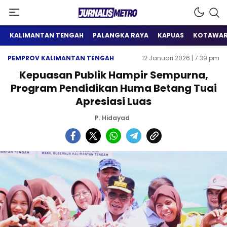
Satu Wadah Informasi
Jurnalis Metro
KALIMANTAN TENGAH
PALANGKA RAYA
KAPUAS
KOTAWAR
PEMPROV KALIMANTAN TENGAH
12 Januari 2026 | 7:39 pm
Kepuasan Publik Hampir Sempurna,
Program Pendidikan Huma Betang Tuai
Apresiasi Luas
P. Hidayad