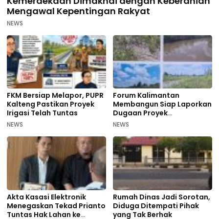
Kemerdekaan Dimaknai dengan Keberanian
Mengawal Kepentingan Rakyat
NEWS
FKM Bersiap Melapor, PUPR
Forum Kalimantan
Kalteng Pastikan Proyek
Membangun Siap Laporkan
Irigasi Telah Tuntas
Dugaan Proyek
Bermasalah PUPR Kalteng
NEWS
NEWS
Akta Kasasi Elektronik
Rumah Dinas Jadi Sorotan,
Menegaskan Tekad Prianto
Diduga Ditempati Pihak
Tuntas Hak Lahan ke
yang Tak Berhak