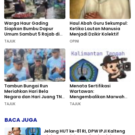
Warga Haur Gading
Haul Abah Guru Sekumpul:
Siapkan Bumbu Dapur
Ketika Lautan Manusia
Umum Sambut 5 Rajab di
Menjadi Dzikir Kolektif
Sekumpul
TAJUK
OPINI
Tambun Bungai Run
Menata Sertifikasi
Meriahkan Hari Bela
Wartawan:
Negara dan Hari Juang TNI
Mengembalikan Marwah
AD di Palangka Raya
Pers dan Keadilan
TAJUK
TAJUK
Kompetensi
BACA JUGA
Jelang HUT ke-81 RI, DPW IPJI Kalteng