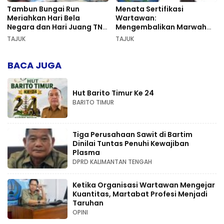
Tambun Bungai Run
Menata Sertifikasi
Meriahkan Hari Bela
Wartawan:
Negara dan Hari Juang TNI
Mengembalikan Marwah
AD di Palangka Raya
Pers dan Keadilan
TAJUK
TAJUK
Kompetensi
BACA JUGA
Hut Barito Timur Ke 24
BARITO TIMUR
Tiga Perusahaan Sawit di Bartim
Dinilai Tuntas Penuhi Kewajiban
Plasma
DPRD KALIMANTAN TENGAH
Ketika Organisasi Wartawan Mengejar
Kuantitas, Martabat Profesi Menjadi
Taruhan
OPINI