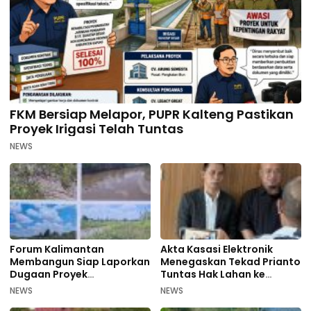
FKM Bersiap Melapor, PUPR Kalteng Pastikan
Proyek Irigasi Telah Tuntas
NEWS
Forum Kalimantan
Akta Kasasi Elektronik
Membangun Siap Laporkan
Menegaskan Tekad Prianto
Dugaan Proyek
Tuntas Hak Lahan ke
Bermasalah PUPR Kalteng
Mahkamah Agung
NEWS
NEWS