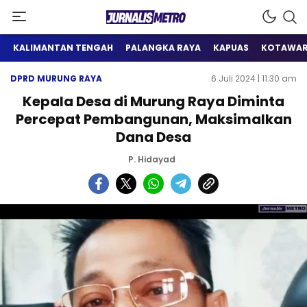
Satu Wadah Informasi
Jurnalis Metro
KALIMANTAN TENGAH
PALANGKA RAYA
KAPUAS
KOTAWAR
DPRD MURUNG RAYA
6 Juli 2024 | 11:30 am
Kepala Desa di Murung Raya Diminta
Percepat Pembangunan, Maksimalkan
Dana Desa
P. Hidayad