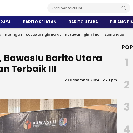
 RAYA
BARITO SELATAN
BARITO UTARA
PULANG PI
a
Katingan
Kotawaringin Barat
Kotawaringin Timur
Lamandau
POP
, Bawaslu Barito Utara
1
 Terbaik III
23 Desember 2024 | 2:28 pm
2
3
4