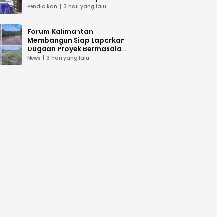
dan Peduli Lingkunga
Pendidikan
3 hari yang lalu
Forum Kalimantan
Membangun Siap Laporkan
Dugaan Proyek Bermasalah
PUPR Kalteng
News
3 hari yang lalu