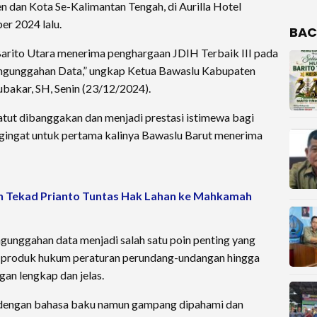
dan Kota Se-Kalimantan Tengah, di Aurilla Hotel
r 2024 lalu.
BAC
Barito Utara menerima penghargaan JDIH Terbaik III pada
engunggahan Data,” ungkap Ketua Bawaslu Kabupaten
bakar, SH, Senin (23/12/2024).
atut dibanggakan dan menjadi prestasi istimewa bagi
ingat untuk pertama kalinya Bawaslu Barut menerima
n Tekad Prianto Tuntas Hak Lahan ke Mahkamah
ngunggahan data menjadi salah satu poin penting yang
a produk hukum peraturan perundang-undangan hingga
an lengkap dan jelas.
 dengan bahasa baku namun gampang dipahami dan