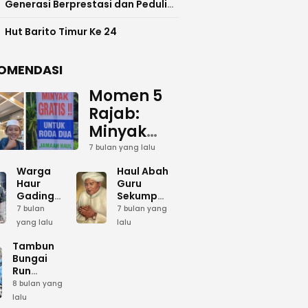
Generasi Berprestasi dan Peduli
Lingkunga
Hut Barito Timur Ke 24
OMENDASI
Momen 5
Rajab:
Minyak
Gratis
7 bulan yang lalu
dan Cinta
Warga
Haul Abah
yang
Haur
Guru
Gading
Sekumpul:
Terus
Siapkan
Ketika
7 bulan
7 bulan yang
Mengalir
Bumbu
Lautan
yang lalu
lalu
Dapur
Manusia
untuk
Umum
Menjadi
Tambun
Abah
Sambut 5
Dzikir
Bungai
Rajab di
Kolektif
Run
Guru
Sekumpul
Meriahkan
8 bulan yang
Sekumpul
Hari Bela
lalu