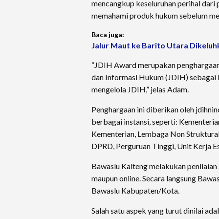
mencangkup keseluruhan perihal dar
memahami produk hukum sebelum me
Baca juga:
Jalur Maut ke Barito Utara Dikeluh
“JDIH Award merupakan penghargaan 
dan Informasi Hukum (JDIH) sebagai b
mengelola JDIH,” jelas Adam.
Penghargaan ini diberikan oleh jdihn
berbagai instansi, seperti: Kemente
Kementerian, Lembaga Non Struktural
DPRD, Perguruan Tinggi, Unit Kerja
Bawaslu Kalteng melakukan penilaian 
maupun online. Secara langsung Bawa
Bawaslu Kabupaten/Kota.
Salah satu aspek yang turut dinilai ad