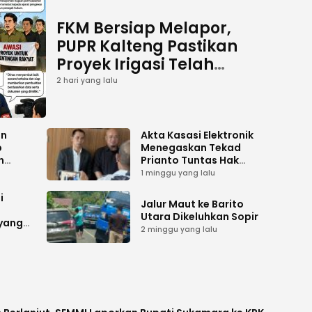
FKM Bersiap Melapor,
PUPR Kalteng Pastikan
Proyek Irigasi Telah
Tuntas
2 hari yang lalu
an
Akta Kasasi Elektronik
p
Menegaskan Tekad
n
Prianto Tuntas Hak
ah
Lahan ke Mahkamah
1 minggu yang lalu
Agung
i
Jalur Maut ke Barito
Utara Dikeluhkan Sopir
 yang
2 minggu yang lalu