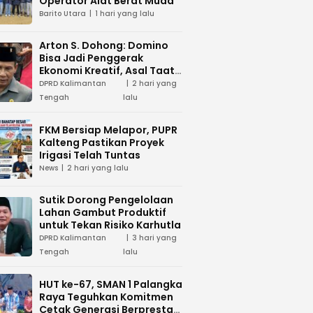
Operator Alat Berat Muda
Barito Utara
1 hari yang lalu
Arton S. Dohong: Domino
Bisa Jadi Penggerak
Ekonomi Kreatif, Asal Taat
Aturan
DPRD Kalimantan
2 hari yang
Tengah
lalu
FKM Bersiap Melapor, PUPR
Kalteng Pastikan Proyek
Irigasi Telah Tuntas
News
2 hari yang lalu
Sutik Dorong Pengelolaan
Lahan Gambut Produktif
untuk Tekan Risiko Karhutla
DPRD Kalimantan
3 hari yang
Tengah
lalu
HUT ke-67, SMAN 1 Palangka
Raya Teguhkan Komitmen
Cetak Generasi Berprestasi