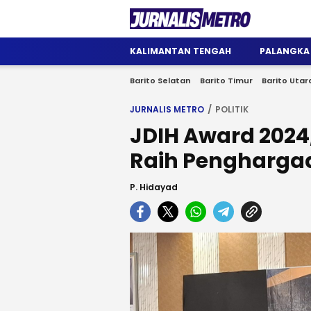
Jurnalis Metro
Satu Wadah Informasi
KALIMANTAN TENGAH
PALANGKA
Barito Selatan
Barito Timur
Barito Utar
JURNALIS METRO
POLITIK
JDIH Award 2024
Raih Penghargaan
P. Hidayad