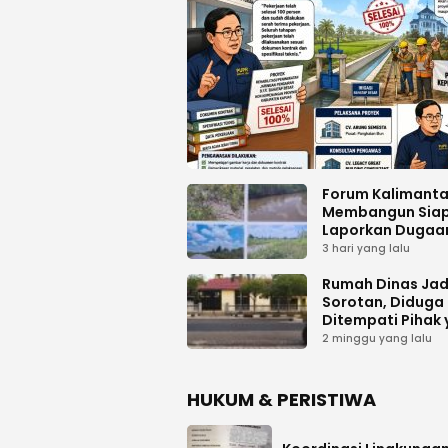
Forum Kalimant
Membangun Sia
Laporkan Dugaa
Proyek Bermasal
3 hari yang lalu
PUPR Kalteng
Rumah Dinas Jad
Sorotan, Diduga
Ditempati Pihak
Tak Berhak
2 minggu yang lalu
HUKUM & PERISTIWA