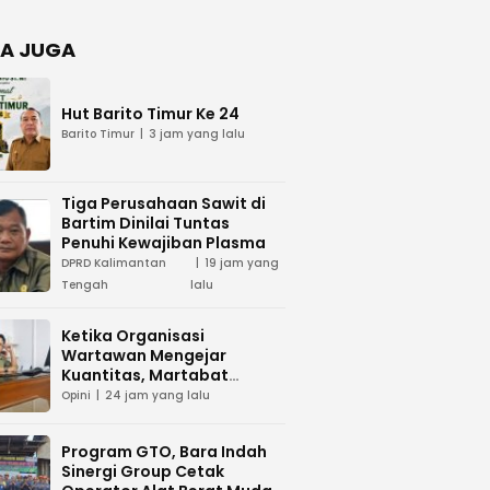
Negara
dan Hari
Juang TNI
A JUGA
AD di
Palangka
Raya
Hut Barito Timur Ke 24
Barito Timur
3 jam yang lalu
Tiga Perusahaan Sawit di
Bartim Dinilai Tuntas
Penuhi Kewajiban Plasma
DPRD Kalimantan
19 jam yang
Tengah
lalu
Ketika Organisasi
Wartawan Mengejar
Kuantitas, Martabat
Profesi Menjadi Taruhan
Opini
24 jam yang lalu
Program GTO, Bara Indah
Sinergi Group Cetak