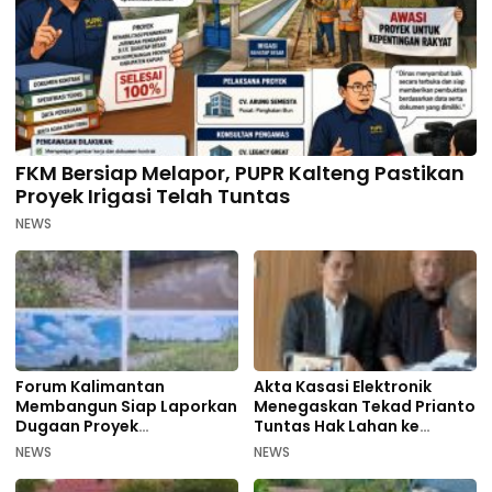
FKM Bersiap Melapor, PUPR Kalteng Pastikan
Proyek Irigasi Telah Tuntas
NEWS
Forum Kalimantan
Akta Kasasi Elektronik
Membangun Siap Laporkan
Menegaskan Tekad Prianto
Dugaan Proyek
Tuntas Hak Lahan ke
Bermasalah PUPR Kalteng
Mahkamah Agung
NEWS
NEWS