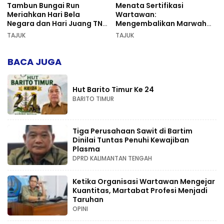
Tambun Bungai Run
Menata Sertifikasi
Meriahkan Hari Bela
Wartawan:
Negara dan Hari Juang TNI
Mengembalikan Marwah
AD di Palangka Raya
Pers dan Keadilan
TAJUK
TAJUK
Kompetensi
BACA JUGA
Hut Barito Timur Ke 24
BARITO TIMUR
Tiga Perusahaan Sawit di Bartim
Dinilai Tuntas Penuhi Kewajiban
Plasma
DPRD KALIMANTAN TENGAH
Ketika Organisasi Wartawan Mengejar
Kuantitas, Martabat Profesi Menjadi
Taruhan
OPINI