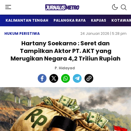
Satu Wadah Informasi
Jurnalis Metro
KALIMANTAN TENGAH
PALANGKA RAYA
KAPUAS
KOTAWAR
HUKUM PERISTIWA
24 Januari 2026 | 5:28 pm
Hartany Soekarno : Seret dan
Tampilkan Aktor PT. AKT yang
Merugikan Negara 4,2 Triliun Rupiah
P. Hidayad