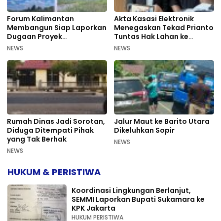
Forum Kalimantan
Akta Kasasi Elektronik
Membangun Siap Laporkan
Menegaskan Tekad Prianto
Dugaan Proyek
Tuntas Hak Lahan ke
Bermasalah PUPR Kalteng
Mahkamah Agung
NEWS
NEWS
Rumah Dinas Jadi Sorotan,
Jalur Maut ke Barito Utara
Diduga Ditempati Pihak
Dikeluhkan Sopir
yang Tak Berhak
NEWS
NEWS
HUKUM & PERISTIWA
Koordinasi Lingkungan Berlanjut,
SEMMI Laporkan Bupati Sukamara ke
KPK Jakarta
HUKUM PERISTIWA