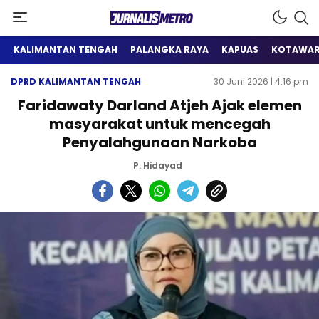
Satu Wadah Informasi
Jurnalis Metro
KALIMANTAN TENGAH
PALANGKA RAYA
KAPUAS
KOTAWAR
DPRD KALIMANTAN TENGAH
30 Juni 2026 | 4:16 pm
Faridawaty Darland Atjeh Ajak elemen
masyarakat untuk mencegah
Penyalahgunaan Narkoba
P. Hidayad