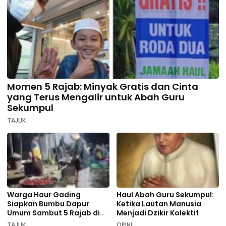
Momen 5 Rajab: Minyak Gratis dan Cinta
yang Terus Mengalir untuk Abah Guru
Sekumpul
TAJUK
Warga Haur Gading
Haul Abah Guru Sekumpul:
Siapkan Bumbu Dapur
Ketika Lautan Manusia
Umum Sambut 5 Rajab di
Menjadi Dzikir Kolektif
Sekumpul
TAJUK
OPINI