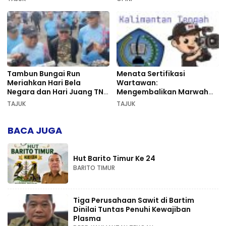
Tambun Bungai Run
Menata Sertifikasi
Meriahkan Hari Bela
Wartawan:
Negara dan Hari Juang TNI
Mengembalikan Marwah
AD di Palangka Raya
Pers dan Keadilan
TAJUK
TAJUK
Kompetensi
BACA JUGA
Hut Barito Timur Ke 24
BARITO TIMUR
Tiga Perusahaan Sawit di Bartim
Dinilai Tuntas Penuhi Kewajiban
Plasma