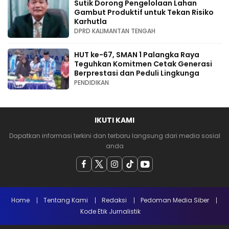
Sutik Dorong Pengelolaan Lahan
Gambut Produktif untuk Tekan Risiko
Karhutla
DPRD KALIMANTAN TENGAH
HUT ke-67, SMAN 1 Palangka Raya
Teguhkan Komitmen Cetak Generasi
Berprestasi dan Peduli Lingkunga
PENDIDIKAN
IKUTI KAMI
Dapatkan informasi terkini dan terbaru langsung dari media sosial
anda
Home
Tentang Kami
Redaksi
Pedoman Media Siber
Kode Etik Jurnalistik