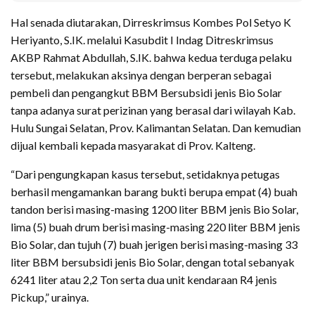
Hal senada diutarakan, Dirreskrimsus Kombes Pol Setyo K
Heriyanto, S.IK. melalui Kasubdit I Indag Ditreskrimsus
AKBP Rahmat Abdullah, S.IK. bahwa kedua terduga pelaku
tersebut, melakukan aksinya dengan berperan sebagai
pembeli dan pengangkut BBM Bersubsidi jenis Bio Solar
tanpa adanya surat perizinan yang berasal dari wilayah Kab.
Hulu Sungai Selatan, Prov. Kalimantan Selatan. Dan kemudian
dijual kembali kepada masyarakat di Prov. Kalteng.
“Dari pengungkapan kasus tersebut, setidaknya petugas
berhasil mengamankan barang bukti berupa empat (4) buah
tandon berisi masing-masing 1200 liter BBM jenis Bio Solar,
lima (5) buah drum berisi masing-masing 220 liter BBM jenis
Bio Solar, dan tujuh (7) buah jerigen berisi masing-masing 33
liter BBM bersubsidi jenis Bio Solar, dengan total sebanyak
6241 liter atau 2,2 Ton serta dua unit kendaraan R4 jenis
Pickup,” urainya.