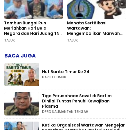
Tambun Bungai Run
Menata Sertifikasi
Meriahkan Hari Bela
Wartawan:
Negara dan Hari Juang TNI
Mengembalikan Marwah
AD di Palangka Raya
Pers dan Keadilan
TAJUK
TAJUK
Kompetensi
BACA JUGA
Hut Barito Timur Ke 24
BARITO TIMUR
Tiga Perusahaan Sawit di Bartim
Dinilai Tuntas Penuhi Kewajiban
Plasma
DPRD KALIMANTAN TENGAH
Ketika Organisasi Wartawan Mengejar