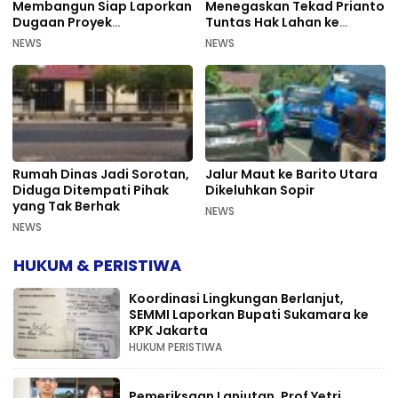
Membangun Siap Laporkan
Menegaskan Tekad Prianto
Dugaan Proyek
Tuntas Hak Lahan ke
Bermasalah PUPR Kalteng
Mahkamah Agung
NEWS
NEWS
Rumah Dinas Jadi Sorotan,
Jalur Maut ke Barito Utara
Diduga Ditempati Pihak
Dikeluhkan Sopir
yang Tak Berhak
NEWS
NEWS
HUKUM & PERISTIWA
Koordinasi Lingkungan Berlanjut,
SEMMI Laporkan Bupati Sukamara ke
KPK Jakarta
HUKUM PERISTIWA
Pemeriksaan Lanjutan, Prof Yetri