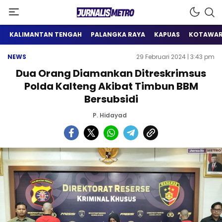
Satu Wadah Informasi
Jurnalis Metro
KALIMANTAN TENGAH
PALANGKA RAYA
KAPUAS
KOTAWAR
NEWS
29 Februari 2024 | 3:43 pm
Dua Orang Diamankan Ditreskrimsus
Polda Kalteng Akibat Timbun BBM
Bersubsidi
P. Hidayad