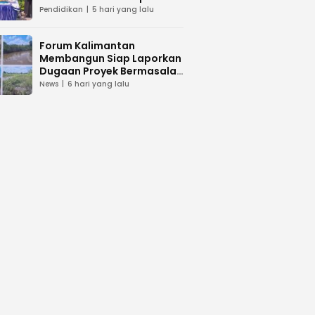
dan Peduli Lingkunga
Pendidikan
5 hari yang lalu
Forum Kalimantan
Membangun Siap Laporkan
Dugaan Proyek Bermasalah
PUPR Kalteng
News
6 hari yang lalu