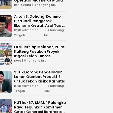
Operator Alat Berat Muda
Barito Utara
3 hari yang lalu
Arton S. Dohong: Domino
Bisa Jadi Penggerak
Ekonomi Kreatif, Asal Taat
Aturan
DPRD Kalimantan
4 hari yang
Tengah
lalu
FKM Bersiap Melapor, PUPR
Kalteng Pastikan Proyek
Irigasi Telah Tuntas
News
5 hari yang lalu
Sutik Dorong Pengelolaan
Lahan Gambut Produktif
untuk Tekan Risiko Karhutla
DPRD Kalimantan
5 hari yang
Tengah
lalu
HUT ke-67, SMAN 1 Palangka
Raya Teguhkan Komitmen
Cetak Generasi Berprestasi