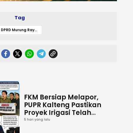
Tag
DPRD Murung Raya Dorong Peningkatan Kualitas Pendidikan Melalui Pengembangan Guru
FKM Bersiap Melapor,
PUPR Kalteng Pastikan
Proyek Irigasi Telah
Tuntas
5 hari yang lalu