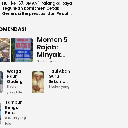
HUT ke-67, SMAN 1 Palangka Raya
Teguhkan Komitmen Cetak
Generasi Berprestasi dan Peduli
Lingkunga
OMENDASI
Momen 5
Rajab:
Minyak
Gratis
8 bulan yang lalu
dan Cinta
Warga
Haul Abah
yang
Haur
Guru
Gading
Sekumpul:
Terus
Siapkan
Ketika
8 bulan
8 bulan yang
Mengalir
Bumbu
Lautan
yang lalu
lalu
Dapur
Manusia
untuk
Umum
Menjadi
Tambun
Abah
Sambut 5
Dzikir
Bungai
Rajab di
Kolektif
Run
Guru
Sekumpul
Meriahkan
8 bulan yang
Sekumpul
Hari Bela
lalu