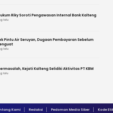
Hukum Riky Soroti Pengawasan Internal Bank Kalteng
g lalu
k Pintu Air Seruyan, Dugaan Pembayaran Sebelum
enguat
g lalu
ermasalah, Kejati Kalteng Selidiki Aktivitas PT KBM
g lalu
ntang Kami
Redaksi
Pedoman Media Siber
Kode Eti