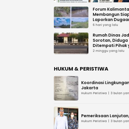
Forum Kalimant
Membangun Sia
Laporkan Dugaa
Proyek Bermasal
6 hari yang lalu
PUPR Kalteng
Rumah Dinas Jad
Sorotan, Diduga
Ditempati Pihak
Tak Berhak
2 minggu yang lalu
HUKUM & PERISTIWA
Koordinasi Lingkungan
Jakarta
Hukum Peristiwa
3 bulan yan
Pemeriksaan Lanjutan, 
Hukum Peristiwa
3 bulan yan