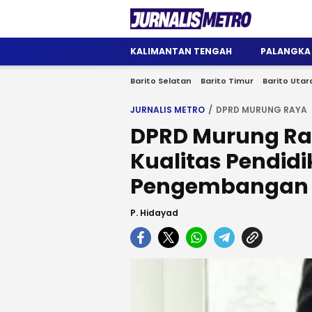
Jurnalis Metro
Satu Wadah Informasi
KALIMANTAN TENGAH
PALANGKA
Barito Selatan
Barito Timur
Barito Utar
JURNALIS METRO
DPRD MURUNG RAYA
DPRD Murung Ra
Kualitas Pendidi
Pengembangan 
P. Hidayad