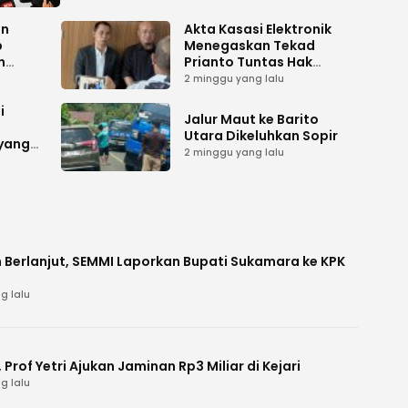
an
Akta Kasasi Elektronik
p
Menegaskan Tekad
n
Prianto Tuntas Hak
ah
Lahan ke Mahkamah
2 minggu yang lalu
Agung
i
Jalur Maut ke Barito
Utara Dikeluhkan Sopir
 yang
2 minggu yang lalu
 Berlanjut, SEMMI Laporkan Bupati Sukamara ke KPK
g lalu
Prof Yetri Ajukan Jaminan Rp3 Miliar di Kejari
g lalu