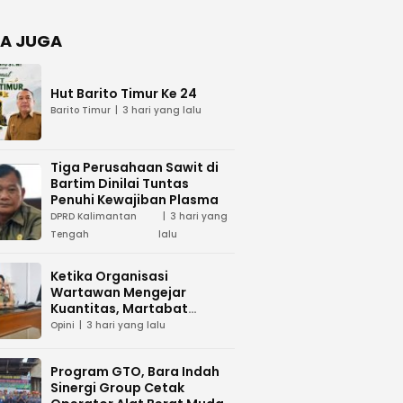
Negara
dan Hari
Juang TNI
A JUGA
AD di
Palangka
Raya
Hut Barito Timur Ke 24
Barito Timur
3 hari yang lalu
Tiga Perusahaan Sawit di
Bartim Dinilai Tuntas
Penuhi Kewajiban Plasma
DPRD Kalimantan
3 hari yang
Tengah
lalu
Ketika Organisasi
Wartawan Mengejar
Kuantitas, Martabat
Profesi Menjadi Taruhan
Opini
3 hari yang lalu
Program GTO, Bara Indah
Sinergi Group Cetak