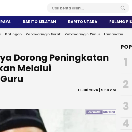
 RAYA
BARITO SELATAN
BARITO UTARA
PULANG PI
a
Katingan
Kotawaringin Barat
Kotawaringin Timur
Lamandau
POP
ya Dorong Peningkatan
1
kan Melalui
Guru
2
11 Juli 2024 | 5:58 am
3
4