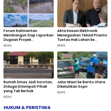
Forum Kalimantan
Akta Kasasi Elektronik
Membangun Siap Laporkan
Menegaskan Tekad Prianto
Dugaan Proyek
Tuntas Hak Lahan ke
Bermasalah PUPR Kalteng
Mahkamah Agung
NEWS
NEWS
Rumah Dinas Jadi Sorotan,
Jalur Maut ke Barito Utara
Diduga Ditempati Pihak
Dikeluhkan Sopir
yang Tak Berhak
NEWS
NEWS
HUKUM & PERISTIWA