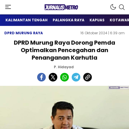
Satu Wadah Informasi
Jurnalis Metro
KALIMANTAN TENGAH
PALANGKA RAYA
KAPUAS
KOTAWAR
DPRD MURUNG RAYA
16 Oktober 2024 | 6:39 am
DPRD Murung Raya Dorong Pemda
Optimalkan Pencegahan dan
Penanganan Karhutla
P. Hidayad