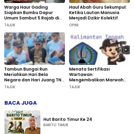
Warga Haur Gading
Haul Abah Guru Sekumpul:
Siapkan Bumbu Dapur
Ketika Lautan Manusia
Umum Sambut 5 Rajab di
Menjadi Dzikir Kolektif
Sekumpul
TAJUK
OPINI
Tambun Bungai Run
Menata Sertifikasi
Meriahkan Hari Bela
Wartawan:
Negara dan Hari Juang TNI
Mengembalikan Marwah
AD di Palangka Raya
Pers dan Keadilan
TAJUK
TAJUK
Kompetensi
BACA JUGA
Hut Barito Timur Ke 24
BARITO TIMUR