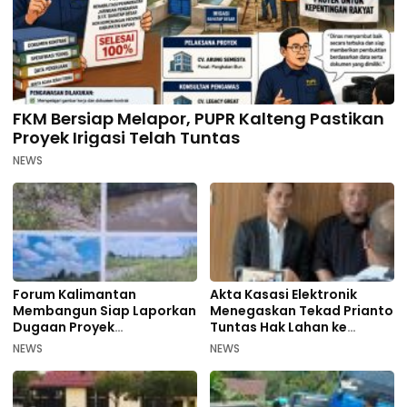
FKM Bersiap Melapor, PUPR Kalteng Pastikan
Proyek Irigasi Telah Tuntas
NEWS
Forum Kalimantan
Akta Kasasi Elektronik
Membangun Siap Laporkan
Menegaskan Tekad Prianto
Dugaan Proyek
Tuntas Hak Lahan ke
Bermasalah PUPR Kalteng
Mahkamah Agung
NEWS
NEWS