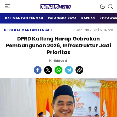
Satu Wadah Informasi
Jurnalis Metro
KALIMANTAN TENGAH
PALANGKA RAYA
KAPUAS
KOTAWAR
DPRD KALIMANTAN TENGAH
8 Januari 2026 | 6:04 pm
DPRD Kalteng Harap Gebrakan
Pembangunan 2026, Infrastruktur Jadi
Prioritas
P. Hidayad