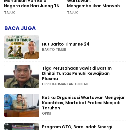
Meriahkan Hari Bela
Wartawan:
Negara dan Hari Juang TNI
Mengembalikan Marwah
AD di Palangka Raya
Pers dan Keadilan
TAJUK
TAJUK
Kompetensi
BACA JUGA
Hut Barito Timur Ke 24
BARITO TIMUR
Tiga Perusahaan Sawit di Bartim
Dinilai Tuntas Penuhi Kewajiban
Plasma
DPRD KALIMANTAN TENGAH
Ketika Organisasi Wartawan Mengejar
Kuantitas, Martabat Profesi Menjadi
Taruhan
OPINI
Program GTO, Bara Indah Sinergi