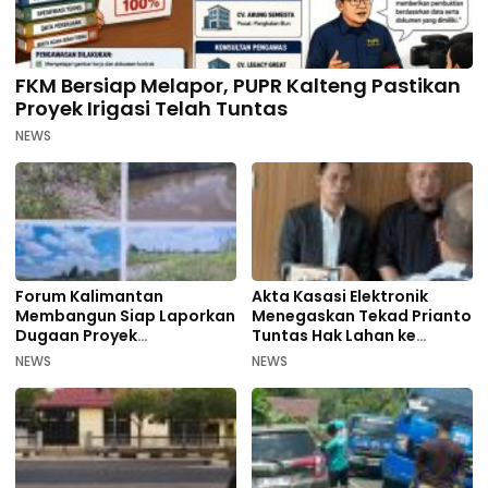
FKM Bersiap Melapor, PUPR Kalteng Pastikan
Proyek Irigasi Telah Tuntas
NEWS
Forum Kalimantan
Akta Kasasi Elektronik
Membangun Siap Laporkan
Menegaskan Tekad Prianto
Dugaan Proyek
Tuntas Hak Lahan ke
Bermasalah PUPR Kalteng
Mahkamah Agung
NEWS
NEWS