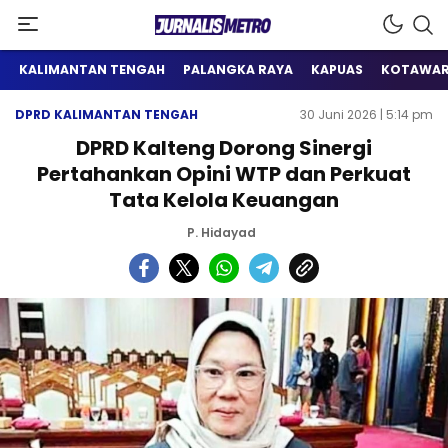
Satu Wadah Informasi
Jurnalis Metro
KALIMANTAN TENGAH
PALANGKA RAYA
KAPUAS
KOTAWAR
DPRD KALIMANTAN TENGAH
30 Juni 2026 | 5:14 pm
DPRD Kalteng Dorong Sinergi
Pertahankan Opini WTP dan Perkuat
Tata Kelola Keuangan
P. Hidayad