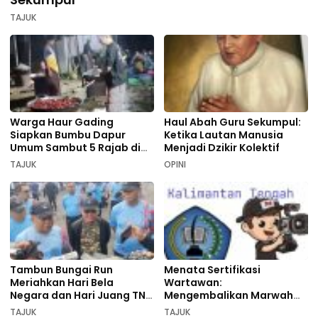
TAJUK
Warga Haur Gading
Haul Abah Guru Sekumpul:
Siapkan Bumbu Dapur
Ketika Lautan Manusia
Umum Sambut 5 Rajab di
Menjadi Dzikir Kolektif
Sekumpul
TAJUK
OPINI
Tambun Bungai Run
Menata Sertifikasi
Meriahkan Hari Bela
Wartawan:
Negara dan Hari Juang TNI
Mengembalikan Marwah
AD di Palangka Raya
Pers dan Keadilan
TAJUK
TAJUK