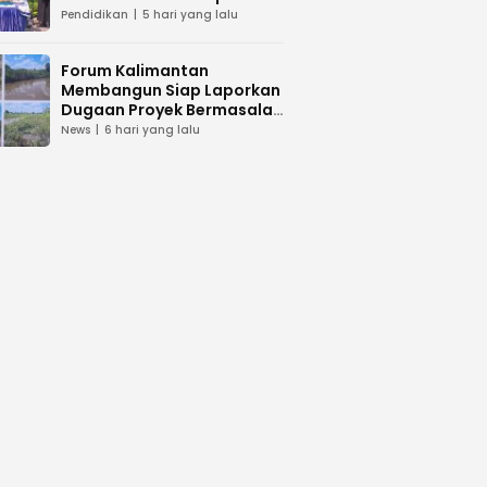
dan Peduli Lingkunga
Pendidikan
5 hari yang lalu
Forum Kalimantan
Membangun Siap Laporkan
Dugaan Proyek Bermasalah
PUPR Kalteng
News
6 hari yang lalu