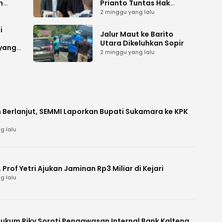
n
Prianto Tuntas Hak
ah
Lahan ke Mahkamah
2 minggu yang lalu
Agung
i
Jalur Maut ke Barito
Utara Dikeluhkan Sopir
 yang
2 minggu yang lalu
 Berlanjut, SEMMI Laporkan Bupati Sukamara ke KPK
g lalu
Prof Yetri Ajukan Jaminan Rp3 Miliar di Kejari
g lalu
Hukum Riky Soroti Pengawasan Internal Bank Kalteng