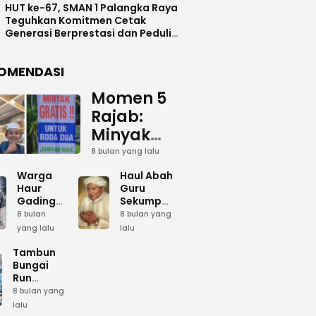
HUT ke-67, SMAN 1 Palangka Raya
Teguhkan Komitmen Cetak
Generasi Berprestasi dan Peduli
Lingkunga
OMENDASI
Momen 5
Rajab:
Minyak
Gratis
8 bulan yang lalu
dan Cinta
Warga
Haul Abah
yang
Haur
Guru
Gading
Sekumpul:
Terus
Siapkan
Ketika
8 bulan
8 bulan yang
Mengalir
Bumbu
Lautan
yang lalu
lalu
Dapur
Manusia
untuk
Umum
Menjadi
Tambun
Abah
Sambut 5
Dzikir
Bungai
Rajab di
Kolektif
Run
Guru
Sekumpul
Meriahkan
8 bulan yang
Sekumpul
Hari Bela
lalu