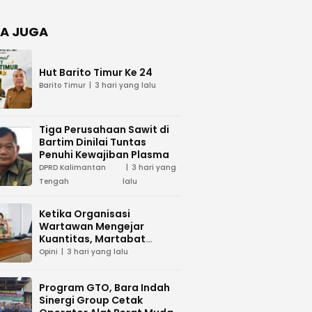
Negara
dan Hari
Juang TNI
A JUGA
AD di
Palangka
Raya
Hut Barito Timur Ke 24
Barito Timur
3 hari yang lalu
Tiga Perusahaan Sawit di
Bartim Dinilai Tuntas
Penuhi Kewajiban Plasma
DPRD Kalimantan
3 hari yang
Tengah
lalu
Ketika Organisasi
Wartawan Mengejar
Kuantitas, Martabat
Profesi Menjadi Taruhan
Opini
3 hari yang lalu
Program GTO, Bara Indah
Sinergi Group Cetak