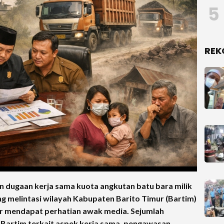
5
REK
n dugaan kerja sama kuota angkutan batu bara milik
g melintasi wilayah Kabupaten Barito Timur (Bartim)
er mendapat perhatian awak media. Sejumlah
Bartim terkait aspek kerja sama, pengawasan,