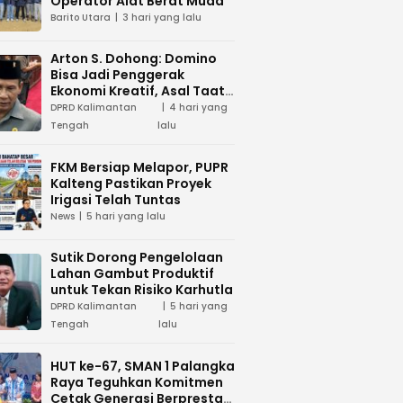
Operator Alat Berat Muda
Barito Utara
3 hari yang lalu
Arton S. Dohong: Domino
Bisa Jadi Penggerak
Ekonomi Kreatif, Asal Taat
Aturan
DPRD Kalimantan
4 hari yang
Tengah
lalu
FKM Bersiap Melapor, PUPR
Kalteng Pastikan Proyek
Irigasi Telah Tuntas
News
5 hari yang lalu
Sutik Dorong Pengelolaan
Lahan Gambut Produktif
untuk Tekan Risiko Karhutla
DPRD Kalimantan
5 hari yang
Tengah
lalu
HUT ke-67, SMAN 1 Palangka
Raya Teguhkan Komitmen
Cetak Generasi Berprestasi