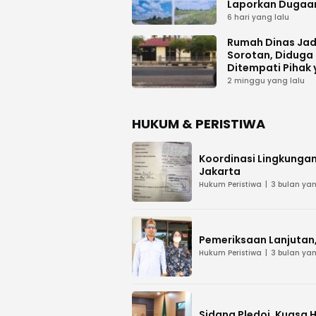
Laporkan Dugaa
Proyek Bermasal
6 hari yang lalu
PUPR Kalteng
Rumah Dinas Jad
Sorotan, Diduga
Ditempati Pihak
Tak Berhak
2 minggu yang lalu
HUKUM & PERISTIWA
Koordinasi Lingkungan
Jakarta
Hukum Peristiwa
3 bulan yan
Pemeriksaan Lanjutan, 
Hukum Peristiwa
3 bulan yan
Sidang Pledoi, Kuasa 