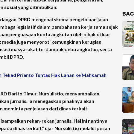
 sosial yang ditimbulkan.
BAC
ndangan DPRD mengenai skema pengelolaan jalan
lembaga legislatif dalam pembahasan kerja sama sejak
aan penguasaan kuota angkutan oleh pihak di luar
ak media juga menyoroti kemungkinan kerugian
sasi masyarakat terdampak debu angkutan, serta
mbil DPRD.
n Tekad Prianto Tuntas Hak Lahan ke Mahkamah
RD Barito Timur, Nursulistio, menyampaikan
rikan jurnalis. Ia menegaskan pihaknya akan
n meminta penjelasan dari dinas terkait.
isampaikan rekan-rekan jurnalis. Hal ini nantinya
ada dinas terkait,” ujar Nursulistio melalui pesan