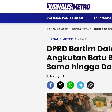
Jurnalis Metro
Satu Wadah Informasi
KALIMANTAN TENGAH
PALANGKA
Barito Selatan
Barito Timur
Barito Utar
JURNALIS METRO
NEWS
DPRD Bartim Dal
Angkutan Batu B
Sama hingga Da
P. Hidayad