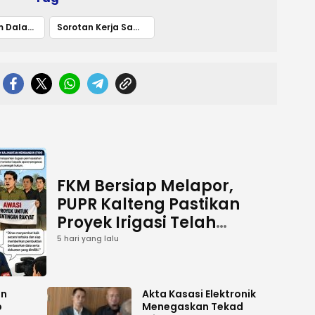
DPRD Bartim Dalami Polemik Kuota Angkutan Batu Bara Adaro
Sorotan Kerja Sama hingga Dampak ke Daerah
FKM Bersiap Melapor,
PUPR Kalteng Pastikan
Proyek Irigasi Telah
Tuntas
5 hari yang lalu
an
Akta Kasasi Elektronik
p
Menegaskan Tekad