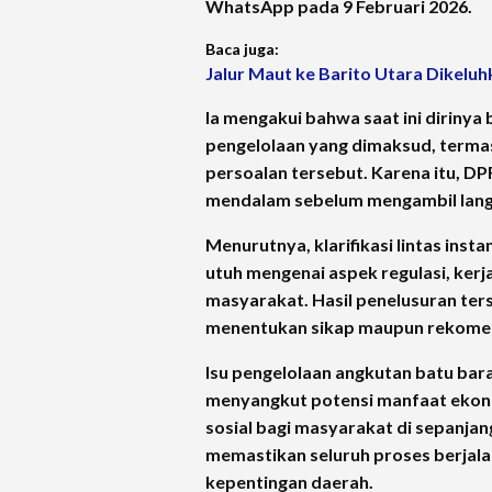
WhatsApp pada 9 Februari 2026.
Baca juga:
Jalur Maut ke Barito Utara Dikeluh
Ia mengakui bahwa saat ini dirin
pengelolaan yang dimaksud, terma
persoalan tersebut. Karena itu, D
mendalam sebelum mengambil langk
Menurutnya, klarifikasi lintas in
utuh mengenai aspek regulasi, ker
masyarakat. Hasil penelusuran ter
menentukan sikap maupun rekomen
Isu pengelolaan angkutan batu bara
menyangkut potensi manfaat ekono
sosial bagi masyarakat di sepanja
memastikan seluruh proses berjalan
kepentingan daerah.