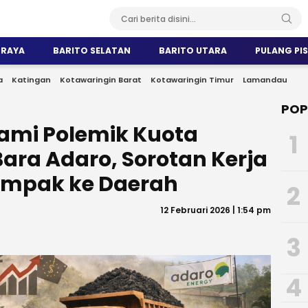
 RAYA
BARITO SELATAN
BARITO UTARA
PULANG PI
a
Katingan
Kotawaringin Barat
Kotawaringin Timur
Lamandau
POP
ami Polemik Kuota
1
ara Adaro, Sorotan Kerja
mpak ke Daerah
2
12 Februari 2026 | 1:54 pm
3
4