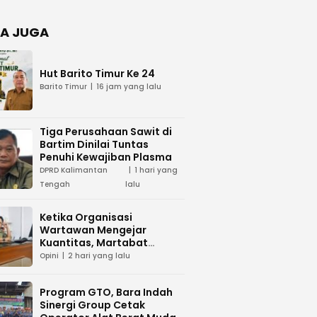
Negara
dan Hari
Juang TNI
A JUGA
AD di
Palangka
Raya
Hut Barito Timur Ke 24
Barito Timur
16 jam yang lalu
Tiga Perusahaan Sawit di
Bartim Dinilai Tuntas
Penuhi Kewajiban Plasma
DPRD Kalimantan
1 hari yang
Tengah
lalu
Ketika Organisasi
Wartawan Mengejar
Kuantitas, Martabat
Profesi Menjadi Taruhan
Opini
2 hari yang lalu
Program GTO, Bara Indah
Sinergi Group Cetak