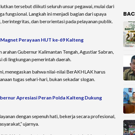
utkan tersebut diikuti seluruh unsur pegawai, mulai dari
BAC
ga fungsional. Langkah ini menjadi bagian dari upaya
 berintegritas, dan berorientasi pada pelayanan publik.
di Magnet Perayaan HUT ke-69 Kalteng
an arahan Gubernur Kalimantan Tengah, Agustiar Sabran,
 di lingkungan pemerintah daerah.
rni, menegaskan bahwa nilai-nilai BerAKHLAK harus
naan tugas sehari-hari, bukan sekadar slogan.
bernur Apresiasi Peran Polda Kalteng Dukung
anan dengan sepenuh hati, bekerja secara profesional,
syarakat,” ujarnya.