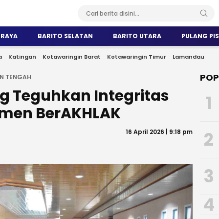
 RAYA
BARITO SELATAN
BARITO UTARA
PULANG PI
a
Katingan
Kotawaringin Barat
Kotawaringin Timur
Lamandau
POP
N TENGAH
ng Teguhkan Integritas
1
tmen BerAKHLAK
16 April 2026 | 9:18 pm
2
3
4