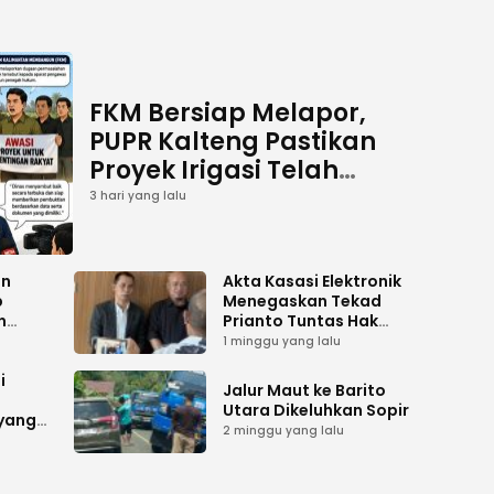
FKM Bersiap Melapor,
PUPR Kalteng Pastikan
Proyek Irigasi Telah
Tuntas
3 hari yang lalu
an
Akta Kasasi Elektronik
p
Menegaskan Tekad
n
Prianto Tuntas Hak
ah
Lahan ke Mahkamah
1 minggu yang lalu
Agung
i
Jalur Maut ke Barito
Utara Dikeluhkan Sopir
 yang
2 minggu yang lalu