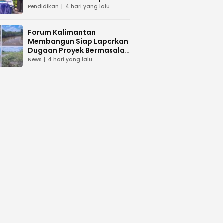
dan Peduli Lingkunga
Pendidikan
4 hari yang lalu
Forum Kalimantan
Membangun Siap Laporkan
Dugaan Proyek Bermasalah
PUPR Kalteng
News
4 hari yang lalu