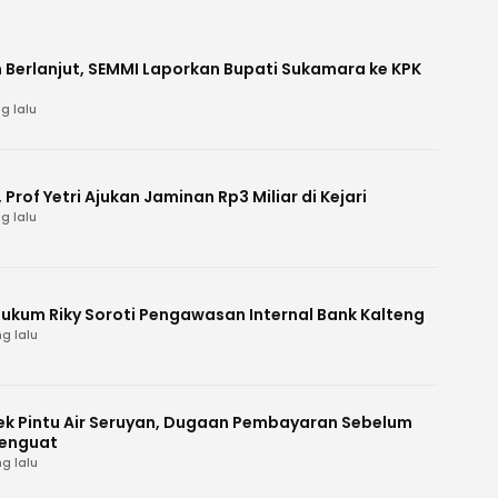
 Berlanjut, SEMMI Laporkan Bupati Sukamara ke KPK
g lalu
Prof Yetri Ajukan Jaminan Rp3 Miliar di Kejari
g lalu
Hukum Riky Soroti Pengawasan Internal Bank Kalteng
g lalu
k Pintu Air Seruyan, Dugaan Pembayaran Sebelum
enguat
g lalu