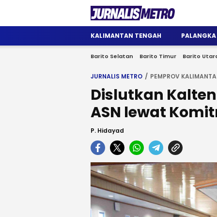
Jurnalis Metro
Satu Wadah Informasi
KALIMANTAN TENGAH
PALANGKA
Barito Selatan
Barito Timur
Barito Utar
JURNALIS METRO
PEMPROV KALIMANTA
Dislutkan Kalte
ASN lewat Komi
P. Hidayad