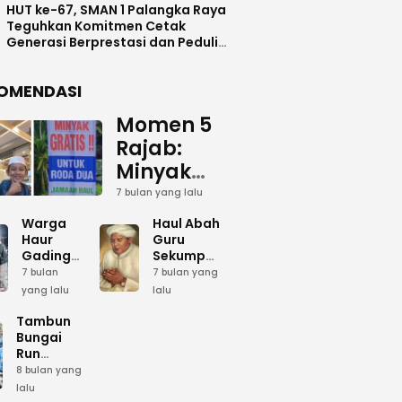
HUT ke-67, SMAN 1 Palangka Raya
Teguhkan Komitmen Cetak
Generasi Berprestasi dan Peduli
Lingkunga
OMENDASI
Momen 5
Rajab:
Minyak
Gratis
7 bulan yang lalu
dan Cinta
Warga
Haul Abah
yang
Haur
Guru
Gading
Sekumpul:
Terus
Siapkan
Ketika
7 bulan
7 bulan yang
Mengalir
Bumbu
Lautan
yang lalu
lalu
Dapur
Manusia
untuk
Umum
Menjadi
Tambun
Abah
Sambut 5
Dzikir
Bungai
Rajab di
Kolektif
Run
Guru
Sekumpul
Meriahkan
8 bulan yang
Sekumpul
Hari Bela
lalu