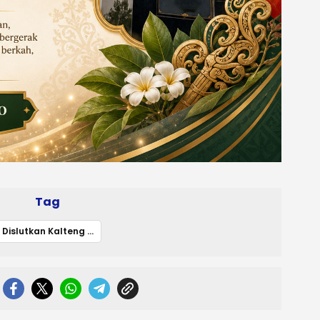
Tag
Dislutkan Kalteng Teguhkan Integritas ASN lewat Komitmen BerAKHLAK