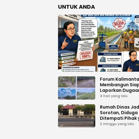
UNTUK ANDA
Forum Kalimant
Membangun Sia
Laporkan Dugaa
Proyek Bermasal
4 hari yang lalu
PUPR Kalteng
Rumah Dinas Jad
Sorotan, Diduga
Ditempati Pihak
Tak Berhak
2 minggu yang lalu