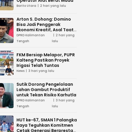
Operator Alat Berat Muda
Barito Utara
2 hari yang lalu
Arton S. Dohong: Domino
Bisa Jadi Penggerak
Ekonomi Kreatif, Asal Taat
Aturan
DPRD Kalimantan
2 hari yang
Tengah
lalu
FKM Bersiap Melapor, PUPR
Kalteng Pastikan Proyek
Irigasi Telah Tuntas
News
3 hari yang lalu
Sutik Dorong Pengelolaan
Lahan Gambut Produktif
untuk Tekan Risiko Karhutla
DPRD Kalimantan
3 hari yang
Tengah
lalu
HUT ke-67, SMAN 1 Palangka
Raya Teguhkan Komitmen
Cetak Generasi Berprestasi