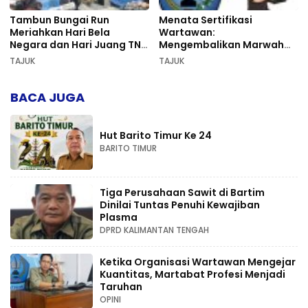
Tambun Bungai Run
Menata Sertifikasi
Meriahkan Hari Bela
Wartawan:
Negara dan Hari Juang TNI
Mengembalikan Marwah
AD di Palangka Raya
Pers dan Keadilan
TAJUK
TAJUK
Kompetensi
BACA JUGA
Hut Barito Timur Ke 24
BARITO TIMUR
Tiga Perusahaan Sawit di Bartim
Dinilai Tuntas Penuhi Kewajiban
Plasma
DPRD KALIMANTAN TENGAH
Ketika Organisasi Wartawan Mengejar
Kuantitas, Martabat Profesi Menjadi
Taruhan
OPINI