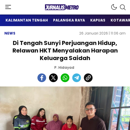
Satu Wadah Informasi
Jurnalis Metro
KALIMANTAN TENGAH
PALANGKA RAYA
KAPUAS
KOTAWAR
NEWS
26 Januari 2026 | 11:06 am
Di Tengah Sunyi Perjuangan Hidup,
Relawan HKT Menyalakan Harapan
Keluarga Saidah
P. Hidayad