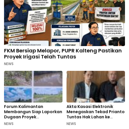
FKM Bersiap Melapor, PUPR Kalteng Pastikan
Proyek Irigasi Telah Tuntas
NEWS
Forum Kalimantan
Akta Kasasi Elektronik
Membangun Siap Laporkan
Menegaskan Tekad Prianto
Dugaan Proyek
Tuntas Hak Lahan ke
Bermasalah PUPR Kalteng
Mahkamah Agung
NEWS
NEWS