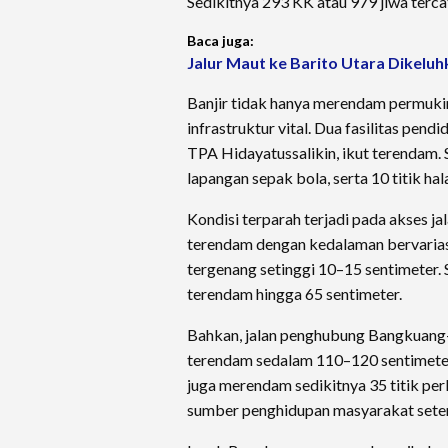
Sedikitnya 293 KK atau 979 jiwa terc
Baca juga:
Jalur Maut ke Barito Utara Dikeluh
Banjir tidak hanya merendam permukim
infrastruktur vital. Dua fasilitas p
TPA Hidayatussalikin, ikut terendam. S
lapangan sepak bola, serta 10 titik ha
Kondisi terparah terjadi pada akses j
terendam dengan kedalaman bervariasi
tergenang setinggi 10–15 sentimeter.
terendam hingga 65 sentimeter.
Bahkan, jalan penghubung Bangkuang–
terendam sedalam 110–120 sentimeter, 
juga merendam sedikitnya 35 titik p
sumber penghidupan masyarakat sete