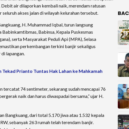
 Debit air dilaporkan kembali naik, merendam ratusan
BAC
eluruh akses jalan di wilayah kelurahan tersebut.
 Bangkuang, H. Muhammad Iqbal, turun langsung
ma Babinkamtibmas, Babinsa, Kepala Puskesmas
ana), serta Masyarakat Peduli Api (MPA), Selasa
memastikan perkembangan terkini banjir sekaligus
 di lapangan.
n Tekad Prianto Tuntas Hak Lahan ke Mahkamah
rin tercatat 74 sentimeter, sekarang sudah mencapai 76
 bergerak naik dan harus diwaspadai bersama,” ujar H.
n Bangkuang, dari total 5.170 jiwa atau 1.532 kepala
9 RW, sebanyak 263 rumah telah terendam banjir.