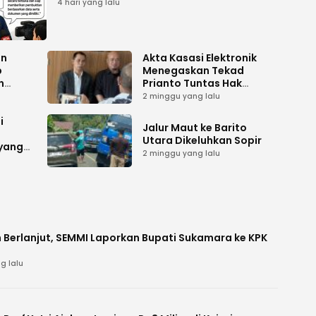
Tuntas
4 hari yang lalu
an
Akta Kasasi Elektronik
p
Menegaskan Tekad
n
Prianto Tuntas Hak
ah
Lahan ke Mahkamah
2 minggu yang lalu
Agung
i
Jalur Maut ke Barito
Utara Dikeluhkan Sopir
 yang
2 minggu yang lalu
 Berlanjut, SEMMI Laporkan Bupati Sukamara ke KPK
g lalu