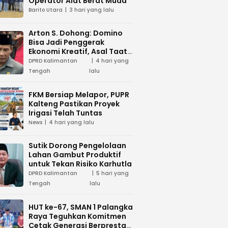
Operator Alat Berat Muda
Barito Utara
3 hari yang lalu
Arton S. Dohong: Domino
Bisa Jadi Penggerak
Ekonomi Kreatif, Asal Taat
Aturan
DPRD Kalimantan
4 hari yang
Tengah
lalu
FKM Bersiap Melapor, PUPR
Kalteng Pastikan Proyek
Irigasi Telah Tuntas
News
4 hari yang lalu
Sutik Dorong Pengelolaan
Lahan Gambut Produktif
untuk Tekan Risiko Karhutla
DPRD Kalimantan
5 hari yang
Tengah
lalu
HUT ke-67, SMAN 1 Palangka
Raya Teguhkan Komitmen
Cetak Generasi Berprestasi