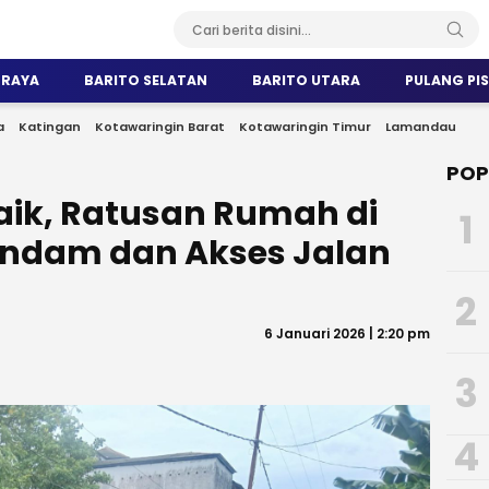
 RAYA
BARITO SELATAN
BARITO UTARA
PULANG PI
a
Katingan
Kotawaringin Barat
Kotawaringin Timur
Lamandau
POP
Naik, Ratusan Rumah di
1
ndam dan Akses Jalan
2
6 Januari 2026 | 2:20 pm
3
4