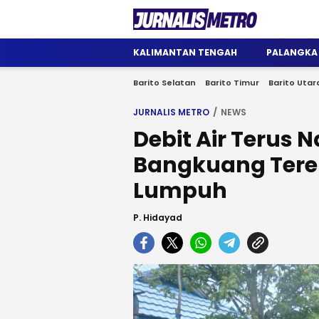
Jurnalis Metro
Satu Wadah Informasi
KALIMANTAN TENGAH
PALANGKA
Barito Selatan
Barito Timur
Barito Utar
JURNALIS METRO
NEWS
Debit Air Terus 
Bangkuang Tere
Lumpuh
P. Hidayad