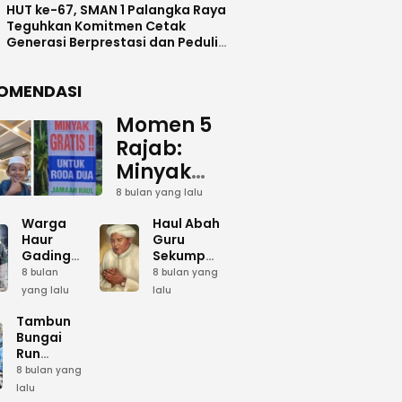
HUT ke-67, SMAN 1 Palangka Raya
Teguhkan Komitmen Cetak
Generasi Berprestasi dan Peduli
Lingkunga
OMENDASI
Momen 5
Rajab:
Minyak
Gratis
8 bulan yang lalu
dan Cinta
Warga
Haul Abah
yang
Haur
Guru
Gading
Sekumpul:
Terus
Siapkan
Ketika
8 bulan
8 bulan yang
Mengalir
Bumbu
Lautan
yang lalu
lalu
Dapur
Manusia
untuk
Umum
Menjadi
Tambun
Abah
Sambut 5
Dzikir
Bungai
Rajab di
Kolektif
Run
Guru
Sekumpul
Meriahkan
8 bulan yang
Sekumpul
Hari Bela
lalu