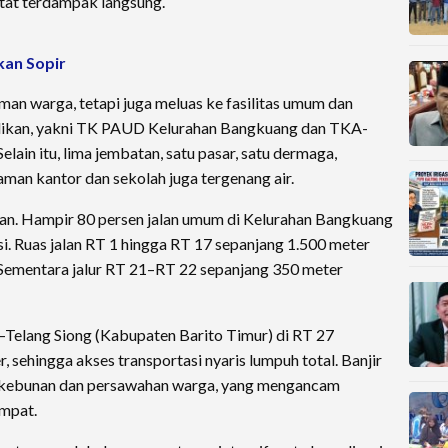
atat terdampak langsung.
kan Sopir
an warga, tetapi juga meluas ke fasilitas umum dan
endidikan, yakni TK PAUD Kelurahan Bangkuang dan TKA-
elain itu, lima jembatan, satu pasar, satu dermaga,
laman kantor dan sekolah juga tergenang air.
alan. Hampir 80 persen jalan umum di Kelurahan Bangkuang
. Ruas jalan RT 1 hingga RT 17 sepanjang 1.500 meter
 Sementara jalur RT 21–RT 22 sepanjang 350 meter
Telang Siong (Kabupaten Barito Timur) di RT 27
sehingga akses transportasi nyaris lumpuh total. Banjir
erkebunan dan persawahan warga, yang mengancam
mpat.