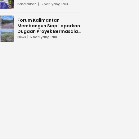
dan Peduli Lingkunga
Pendidikan
5 hari yang lalu
Forum Kalimantan
Membangun Siap Laporkan
Dugaan Proyek Bermasalah
PUPR Kalteng
News
5 hari yang lalu