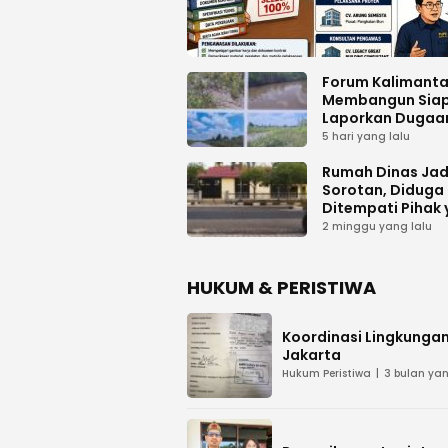
Forum Kalimant
Membangun Sia
Laporkan Dugaa
Proyek Bermasal
5 hari yang lalu
PUPR Kalteng
Rumah Dinas Jad
Sorotan, Diduga
Ditempati Pihak
Tak Berhak
2 minggu yang lalu
HUKUM & PERISTIWA
Koordinasi Lingkungan
Jakarta
Hukum Peristiwa
3 bulan yan