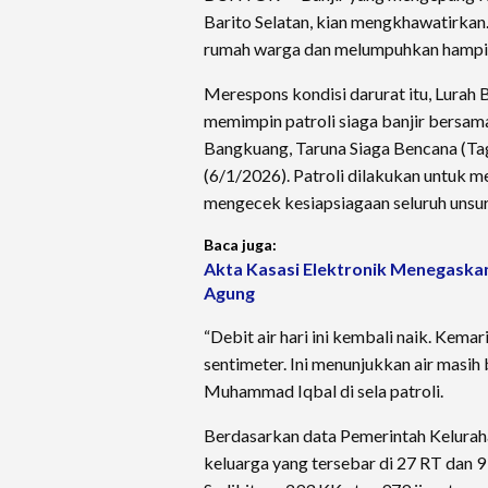
Barito Selatan, kian mengkhawatirkan.
rumah warga dan melumpuhkan hampir s
Merespons kondisi darurat itu, Lurah
memimpin patroli siaga banjir bersa
Bangkuang, Taruna Siaga Bencana (Tag
(6/1/2026). Patroli dilakukan untuk 
mengecek kesiapsiagaan seluruh unsur
Baca juga:
Akta Kasasi Elektronik Menegaska
Agung
“Debit air hari ini kembali naik. Kema
sentimeter. Ini menunjukkan air masih
Muhammad Iqbal di sela patroli.
Berdasarkan data Pemerintah Keluraha
keluarga yang tersebar di 27 RT dan 