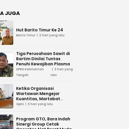
Negara
dan Hari
Juang TNI
A JUGA
AD di
Palangka
Raya
Hut Barito Timur Ke 24
Barito Timur
2 hari yang lalu
Tiga Perusahaan Sawit di
Bartim Dinilai Tuntas
Penuhi Kewajiban Plasma
DPRD Kalimantan
3 hari yang
Tengah
lalu
Ketika Organisasi
Wartawan Mengejar
Kuantitas, Martabat
Profesi Menjadi Taruhan
Opini
3 hari yang lalu
Program GTO, Bara Indah
Sinergi Group Cetak