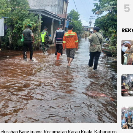
5
REK
lurahan Bangkuang, Kecamatan Karau Kuala, Kabupaten